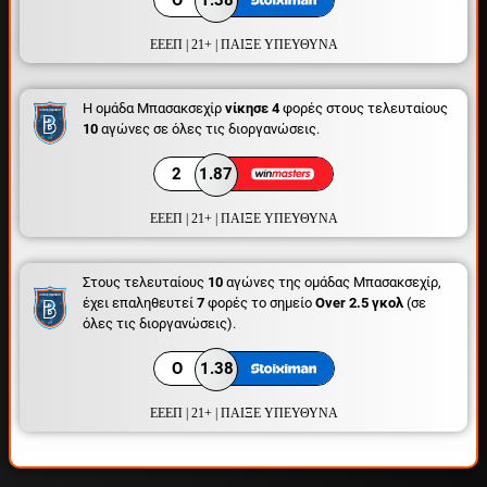
O
1.38
ΕΕΕΠ | 21+ | ΠΑΙΞΕ ΥΠΕΥΘΥΝΑ
Η ομάδα Μπασακσεχίρ
νίκησε 4
φορές στους τελευταίους
10
αγώνες σε όλες τις διοργανώσεις.
2
1.87
ΕΕΕΠ | 21+ | ΠΑΙΞΕ ΥΠΕΥΘΥΝΑ
Στους τελευταίους
10
αγώνες της ομάδας Μπασακσεχίρ,
έχει επαληθευτεί
7
φορές το σημείο
Over 2.5 γκολ
(σε
όλες τις διοργανώσεις).
O
1.38
ΕΕΕΠ | 21+ | ΠΑΙΞΕ ΥΠΕΥΘΥΝΑ