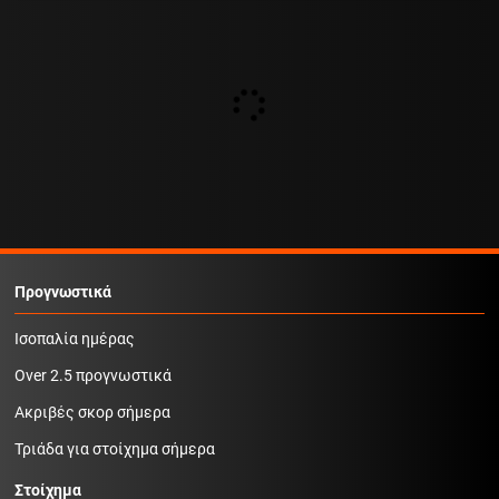
Προγνωστικά
Ισοπαλία ημέρας
Over 2.5 προγνωστικά
Ακριβές σκορ σήμερα
Τριάδα για στοίχημα σήμερα
Στοίχημα