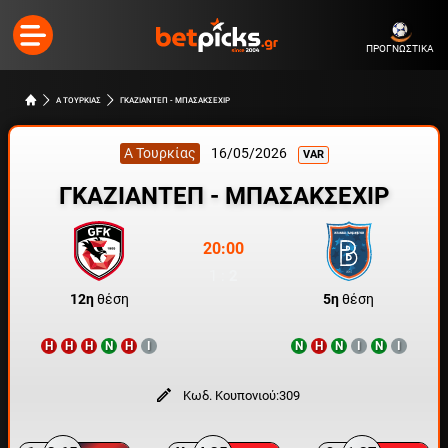
ΠΡΟΓΝΩΣΤΙΚΑ
Α ΤΟΥΡΚΙΑΣ
ΓΚΑΖΙΑΝΤΕΠ - ΜΠΑΣΑΚΣΕΧΙΡ
Α Τουρκίας
16/05/2026
VAR
ΓΚΑΖΙΑΝΤΕΠ - ΜΠΑΣΑΚΣΕΧΙΡ
20:00
1
:
2
12η
θέση
5η
θέση
Η
Η
Η
Ν
Η
Ι
Ν
Η
Ν
Ι
Ν
Ι
Κωδ. Κουπονιού:
309