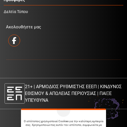
Δελτία Τύπου
Ακολουθήστε μας
21+ | ΑΡΜΟΔΙΟΣ ΡΥΘΜΙΣΤΗΣ ΕΕΕΠ | ΚΙΝΔΥΝΟΣ
ΕΘΙΣΜΟΥ & ΑΠΩΛΕΙΑΣ ΠΕΡΙΟΥΣΙΑΣ |
ΠΑΙΞΕ
ΥΠΕΥΘΥΝΑ
21+
Ο ιστότοπος χρησιμοποιεί Cookies για την καλύτερη εμπειρία
σας. Χρησιμοποιώντας αυτόν τον ιστότοπο, συμφωνείτε με