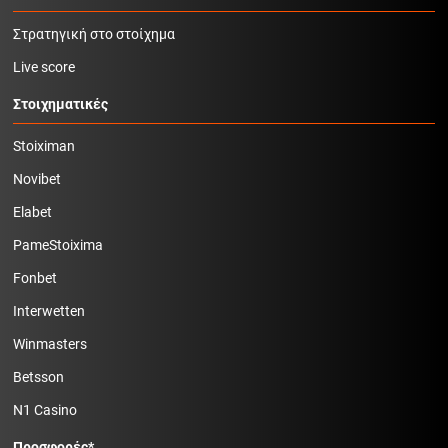
Στρατηγική στο στοίχημα
Live score
Στοιχηματικές
Stoiximan
Novibet
Elabet
PameStoixima
Fonbet
Interwetten
Winmasters
Betsson
N1 Casino
Προσφορές*