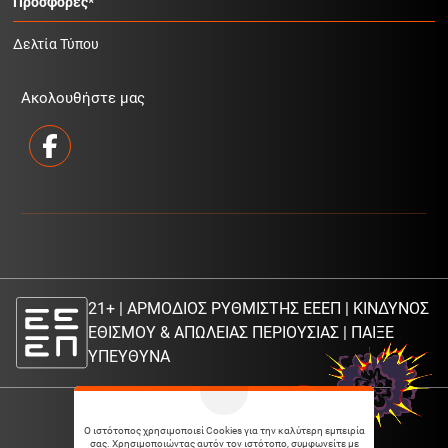
Προσφορές*
Δελτία Τύπου
Ακολουθήστε μας
21+ | ΑΡΜΟΔΙΟΣ ΡΥΘΜΙΣΤΗΣ ΕΕΕΠ | ΚΙΝΔΥΝΟΣ
ΕΘΙΣΜΟΥ & ΑΠΩΛΕΙΑΣ ΠΕΡΙΟΥΣΙΑΣ |
ΠΑΙΞΕ
ΥΠΕΥΘΥΝΑ
21+
Ο ιστότοπος χρησιμοποιεί Cookies για την καλύτερη εμπειρία
σας. Χρησιμοποιώντας αυτόν τον ιστότοπο, συμφωνείτε με