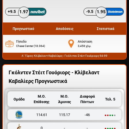
+9.5
1.97
-9.5
1.95
Προγνωστικό
Αποδόσεις
Στατιστικά
Γήπεδο
Απόσταση
Chase Center (18.064)
3,456 χλμ.
Α΄ Γύρος:
Κλίβελαντ Καβαλίερς - Γκόλντεν Στέιτ Γουόριορς 94-99
Γκόλντεν Στέιτ Γουόριορς - Κλίβελαντ
Καβαλίερς
Προγνωστικά
Μ.Ο.
Μ.Ο.
Διαφορά
Ομάδα
Τελ. 5
Επίθεσης
Άμυνας
Πόντων
114.61
115.17
-46
0
-
-