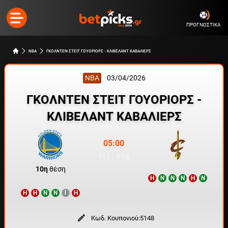
ΠΡΟΓΝΩΣΤΙΚΑ
NBA
ΓΚΟΛΝΤΕΝ ΣΤΕΙΤ ΓΟΥΟΡΙΟΡΣ - ΚΛΙΒΕΛΑΝΤ ΚΑΒΑΛΙΕΡΣ
NBA
03/04/2026
ΓΚΟΛΝΤΕΝ ΣΤΕΙΤ ΓΟΥΟΡΙΟΡΣ -
ΚΛΙΒΕΛΑΝΤ ΚΑΒΑΛΙΕΡΣ
05:00
111
:
118
10η
θέση
Η
Ν
Ν
Ν
Η
Ν
Η
Η
Ν
Ν
Ι
Η
Κωδ. Κουπονιού:
5148