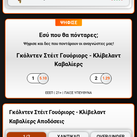
ΨΗΦΙΣΕ
Εσύ που θα πόνταρες;
Ψήφισε και δες που ποντάρουν οι αναγνώστες μας!
Γκόλντεν Στέιτ Γουόριορς - Κλίβελαντ
Καβαλίερς
1
2
5.10
1.29
ΕΕΕΠ | 21+ | ΠΑΙΞΕ ΥΠΕΥΘΥΝΑ
Γκόλντεν Στέιτ Γουόριορς - Κλίβελαντ
Καβαλίερς Αποδόσεις
1/2
ΧΑΝΤΙΚΑΠ
OVER/UNDER