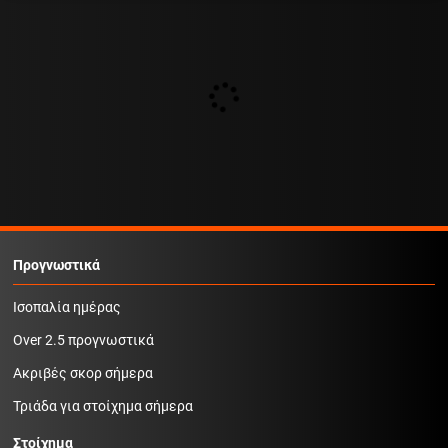
Προγνωστικά
Ισοπαλία ημέρας
Over 2.5 προγνωστικά
Ακριβές σκορ σήμερα
Τριάδα για στοίχημα σήμερα
Στοίχημα