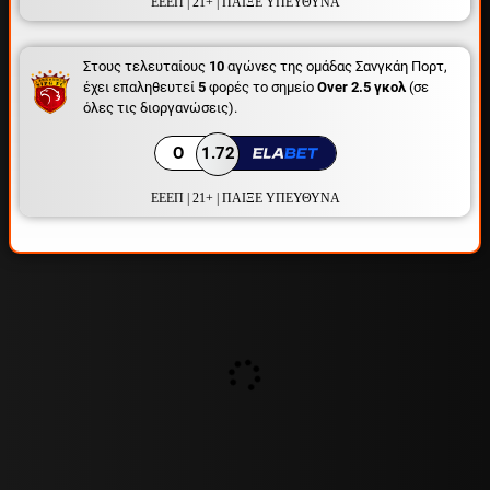
ΕΕΕΠ | 21+ | ΠΑΙΞΕ ΥΠΕΥΘΥΝΑ
Στους τελευταίους
10
αγώνες της ομάδας Σανγκάη Πορτ,
έχει επαληθευτεί
5
φορές το σημείο
Over 2.5 γκολ
(σε
όλες τις διοργανώσεις).
O
1.72
ΕΕΕΠ | 21+ | ΠΑΙΞΕ ΥΠΕΥΘΥΝΑ