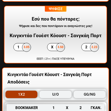
ΨΗΦΙΣΕ
Εσύ που θα πόνταρες;
Ψήφισε και δες που ποντάρουν οι αναγνώστες μας!
ΕΓΚΡΙΣΗ ΑΠΟ BETPICKS ΕΓΚΡΙΣΗ ΑΠΟ BETPICKS
Κινγκντάο Γουέστ Κόουστ - Σανγκάη Πορτ
1
X
2
3.05
3.50
2.23
ΕΕΕΠ | 21+ | ΠΑΙΞΕ ΥΠΕΥΘΥΝΑ
Κινγκντάο Γουέστ Κόουστ - Σανγκάη Πορτ
Αποδόσεις
1X2
U/O
GG/NG
BOOKMAKER
1
X
2
ΓΚΑΝ.