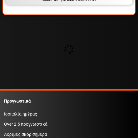
Προγνωστικά
Ισοπαλία ημέρας
Over 2.5 προγνωστικά
Ακριβές σκορ σήμερα