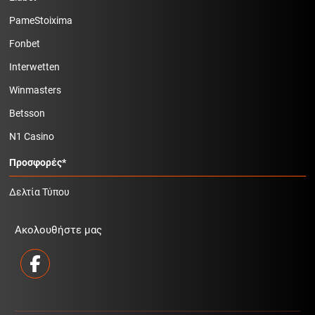
PameStoixima
Fonbet
Interwetten
Winmasters
Betsson
N1 Casino
Προσφορές*
Δελτία Τύπου
Ακολουθήστε μας