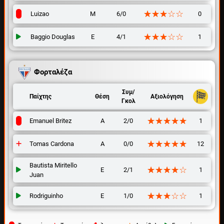
☆☆☆☆☆
★★★★★
Luizao
Μ
6/0
0
☆☆☆☆☆
★★★★★
Baggio Douglas
Ε
4/1
1
Φορταλέζα
Συμ/
Παίχτης
Θέση
Αξιολόγηση
Γκολ
☆☆☆☆☆
★★★★★
Emanuel Britez
Α
2/0
1
☆☆☆☆☆
★★★★★
Tomas Cardona
Α
0/0
12
Bautista Miritello
☆☆☆☆☆
★★★★★
Ε
2/1
1
Juan
☆☆☆☆☆
★★★★★
Rodriguinho
Ε
1/0
1