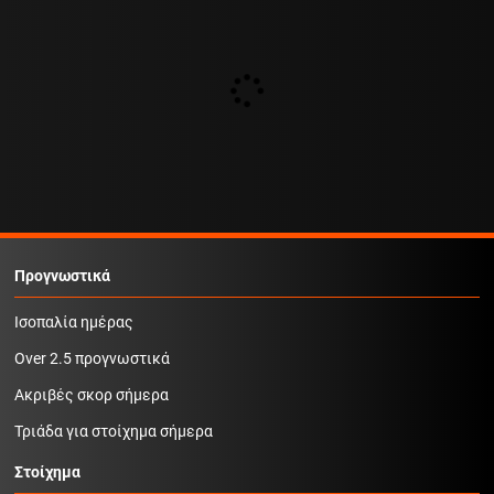
Προγνωστικά
Ισοπαλία ημέρας
Over 2.5 προγνωστικά
Ακριβές σκορ σήμερα
Τριάδα για στοίχημα σήμερα
Στοίχημα