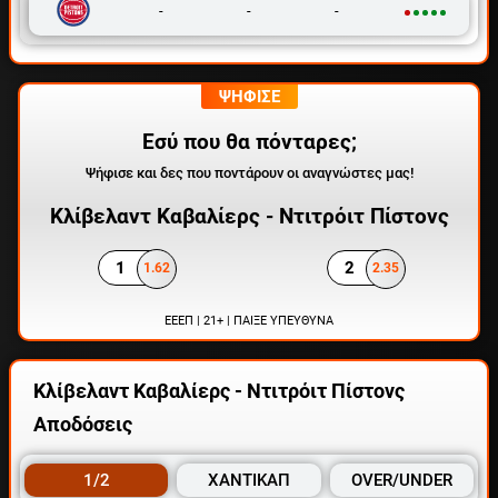
-
-
-
ΨΗΦΙΣΕ
Εσύ που θα πόνταρες;
Ψήφισε και δες που ποντάρουν οι αναγνώστες μας!
Κλίβελαντ Καβαλίερς - Ντιτρόιτ Πίστονς
1
2
1.62
2.35
ΕΕΕΠ | 21+ | ΠΑΙΞΕ ΥΠΕΥΘΥΝΑ
Κλίβελαντ Καβαλίερς - Ντιτρόιτ Πίστονς
Αποδόσεις
1/2
ΧΑΝΤΙΚΑΠ
OVER/UNDER