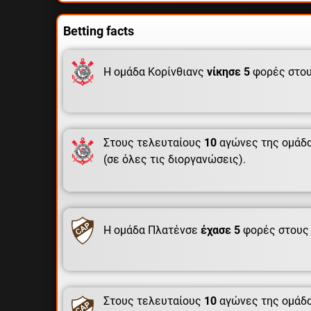
Betting facts
Η ομάδα Κορίνθιανς
νίκησε 5
φορές στου
Στους τελευταίους
10
αγώνες της ομάδα
(σε όλες τις διοργανώσεις).
Η ομάδα Πλατένσε
έχασε 5
φορές στους
Στους τελευταίους
10
αγώνες της ομάδα