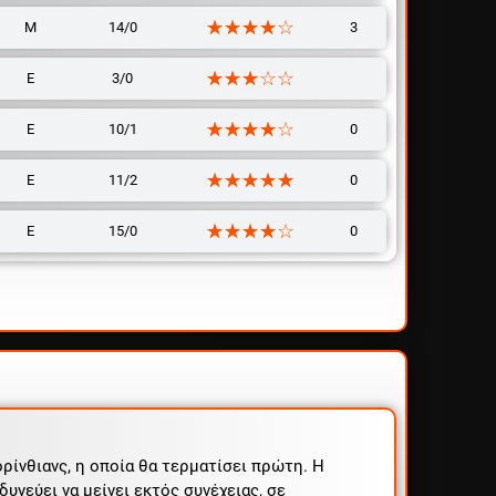
☆☆☆☆☆
★★★★★
Μ
14/0
3
☆☆☆☆☆
★★★★★
Ε
3/0
☆☆☆☆☆
★★★★★
Ε
10/1
0
☆☆☆☆☆
★★★★★
Ε
11/2
0
☆☆☆☆☆
★★★★★
Ε
15/0
0
ρίνθιανς, η οποία θα τερματίσει πρώτη. Η
δυνεύει να μείνει εκτός συνέχειας, σε