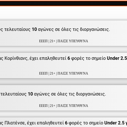
ς τελευταίους
10
αγώνες σε όλες τις διοργανώσεις.
ΕΕΕΠ | 21+ | ΠΑΙΞΕ ΥΠΕΥΘΥΝΑ
ς Κορίνθιανς, έχει επαληθευτεί
6
φορές το σημείο
Under 2.5
ΕΕΕΠ | 21+ | ΠΑΙΞΕ ΥΠΕΥΘΥΝΑ
 τελευταίους
10
αγώνες σε όλες τις διοργανώσεις.
ΕΕΕΠ | 21+ | ΠΑΙΞΕ ΥΠΕΥΘΥΝΑ
ς Πλατένσε, έχει επαληθευτεί
6
φορές το σημείο
Under 2.5 