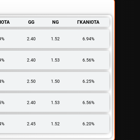
ΙΟΤΑ
GG
NG
ΓΚΑΝΙΟΤΑ
9%
2.40
1.52
6.94%
9%
2.40
1.53
6.56%
4%
2.50
1.50
6.25%
5%
2.40
1.53
6.56%
4%
2.45
1.52
6.20%