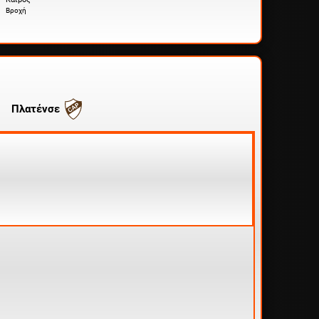
Βροχή
Πλατένσε