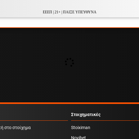
ΕΕΕΠ | 21+ | ΠΑΙΞΕ ΥΠΕΥΘΥΝΑ
Στοιχηματικές
κή στο στοίχημα
Stoiximan
Novibet