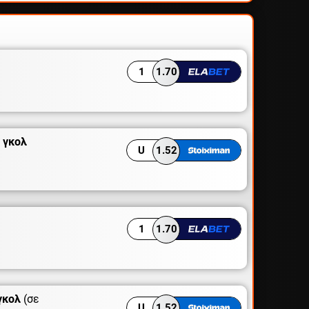
1
1.70
 γκολ
U
1.52
1
1.70
γκολ
(σε
U
1.52