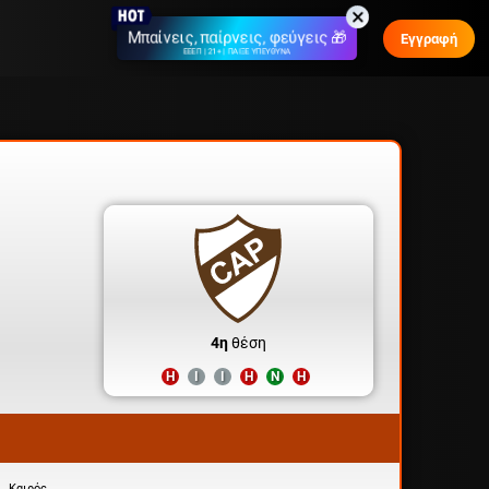
Μπαίνεις, παίρνεις, φεύγεις 🎁
Εγγραφή
ΕΕΕΠ | 21+ | ΠΑΙΞΕ ΥΠΕΥΘΥΝΑ
4η
θέση
Η
Ι
Ι
Η
Ν
Η
Καιρός