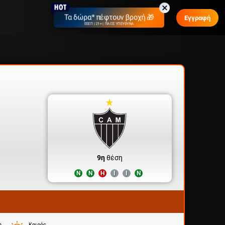
Τα δώρα* πέφτουν βροχή 🎁
Εγγραφή
ΕΕΕΠ | 21+ | ΠΑΙΞΕ ΥΠΕΥΘΥΝΑ
9η
θέση
Ν
Ν
Η
Ι
Ι
Ν
η
Καιρός