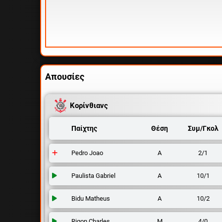
Απουσίες
Κορίνθιανς
Παίχτης
Θέση
Συμ/Γκολ
Pedro Joao
Α
2/1
Paulista Gabriel
Α
10/1
Bidu Matheus
Α
10/2
Rigon Charles
Μ
4/0