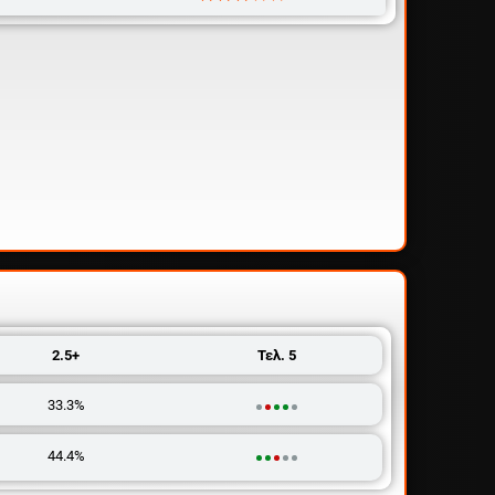
2.5+
Τελ. 5
33.3%
44.4%