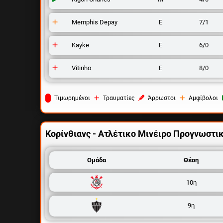
Memphis Depay
Ε
7/1
Kayke
Ε
6/0
Vitinho
Ε
8/0
Tιμωρημένοι
Τραυματίες
Άρρωστοι
Αμφίβολοι
Κορίνθιανς - Ατλέτικο Μινέιρο
Προγνωστι
Ομάδα
Θέση
10η
9η