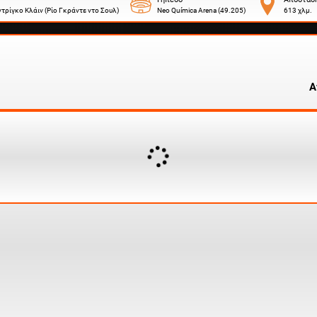
τρίγκο Κλάιν (Ρίο Γκράντε ντο Σουλ)
Neo Química Arena (49.205)
613 χλμ.
Α