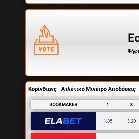
Ε
Ψήφι
Κορίνθιανς - Ατλέτικο Μινέιρο Αποδόσεις
BOOKMAKER
1
X
1.85
3.20