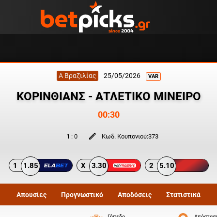
Α Βραζιλίας
25/05/2026
VAR
ΚΟΡΙΝΘΙΑΝΣ - ΑΤΛΕΤΙΚΟ ΜΙΝΕΙΡΟ
00:30
1
:
0
Κωδ. Κουπονιού:
373
1
1.85
X
3.30
2
5.10
Απουσίες
Προγνωστικό
Αποδόσεις
Στατιστικά
Γήπεδο
Απόστασ