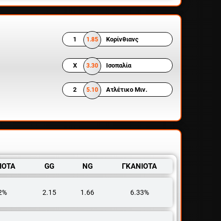
1
Κορίνθιανς
1.85
X
Ισοπαλία
3.30
2
Ατλέτικο Μιν.
5.10
ΙΟΤΑ
GG
NG
ΓΚΑΝΙΟΤΑ
2%
2.15
1.66
6.33%