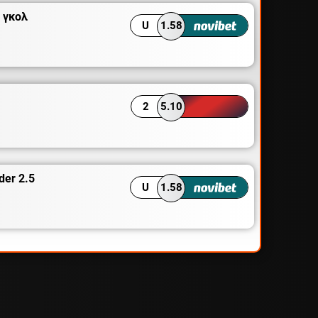
 γκολ
U
1.58
2
5.10
der 2.5
U
1.58