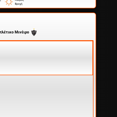
Βροχή
τλέτικο Μινέιρο