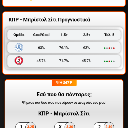
ΕΓΚΡΙΣΗ ΑΠΟ BETPICKS ΕΓΚΡΙΣΗ ΑΠΟ BETPICKS
ΚΠΡ - Μπρίστολ Σίτι
Προγνωστικά
Ομάδα
Goal/Goal
1.5+
2.5+
Τελ. 5
63%
76.1%
63%
45.7%
71.7%
45.7%
ΨΗΦΙΣΕ
Εσύ που θα πόνταρες;
Βρέθηκε στοιχηματική με:
Ψήφισε και δες που ποντάρουν οι αναγνώστες μας!
ΚΠΡ - Μπρίστολ Σίτι
1
X
2
3.25
3.30
2.40