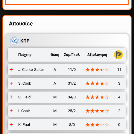
Απουσίες
ΚΠΡ
Παίχτης
Θέση
Συμ/Γκολ
Αξιολόγηση
☆☆☆☆☆
★★★★★
J. Clarke-Salter
Α
11/0
11
☆☆☆☆☆
★★★★★
S. Cook
Α
31/2
3
☆☆☆☆☆
★★★★★
S. Field
Μ
34/3
4
☆☆☆☆☆
★★★★★
I. Chair
Μ
25/2
2
☆☆☆☆☆
★★★★★
K. Paal
Μ
8/0
0