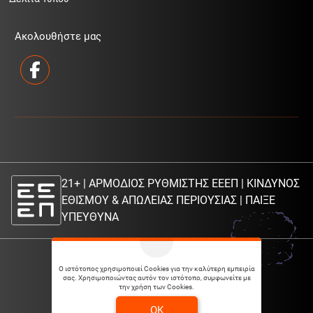
Ακολουθήστε μας
21+ | ΑΡΜΟΔΙΟΣ ΡΥΘΜΙΣΤΗΣ ΕΕΕΠ | ΚΙΝΔΥΝΟΣ
ΕΘΙΣΜΟΥ & ΑΠΩΛΕΙΑΣ ΠΕΡΙΟΥΣΙΑΣ |
ΠΑΙΞΕ
ΥΠΕΥΘΥΝΑ
21+
Ο ιστότοπος χρησιμοποιεί Cookies για την καλύτερη εμπειρία
σας. Χρησιμοποιώντας αυτόν τον ιστότοπο, συμφωνείτε με
την χρήση των Cookies.
OK