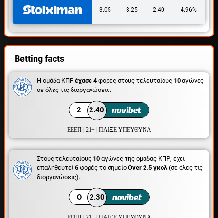
3.05
3.25
2.40
4.96%
Betting facts
Η ομάδα ΚΠΡ
έχασε 4
φορές στους τελευταίους
10
αγώνες
σε όλες τις διοργανώσεις.
2
2.40
ΕΕΕΠ | 21+ | ΠΑΙΞΕ ΥΠΕΥΘΥΝΑ
Στους τελευταίους
10
αγώνες της ομάδας ΚΠΡ, έχει
επαληθευτεί
6
φορές το σημείο
Over 2.5 γκολ
(σε όλες τις
διοργανώσεις).
O
2.30
ΕΕΕΠ | 21+ | ΠΑΙΞΕ ΥΠΕΥΘΥΝΑ