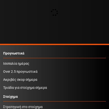
Προγνωστικά
Ισοπαλία ημέρας
Over 2.5 προγνωστικά
Ακριβές σκορ σήμερα
Τριάδα για στοίχημα σήμερα
Στοίχημα
Στρατηγική στο στοίχημα