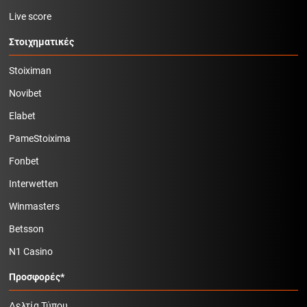
Live score
Στοιχηματικές
Stoiximan
Novibet
Elabet
PameStoixima
Fonbet
Interwetten
Winmasters
Betsson
N1 Casino
Προσφορές*
Δελτία Τύπου