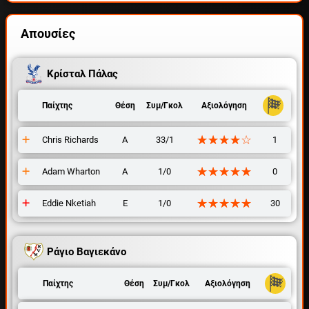
Απουσίες
Κρίσταλ Πάλας
Παίχτης
Θέση
Συμ/Γκολ
Αξιολόγηση
☆☆☆☆☆
★★★★★
Chris Richards
Α
33/1
1
☆☆☆☆☆
★★★★★
Adam Wharton
Α
1/0
0
☆☆☆☆☆
★★★★★
Eddie Nketiah
Ε
1/0
30
Ράγιο Βαγιεκάνο
Παίχτης
Θέση
Συμ/Γκολ
Αξιολόγηση