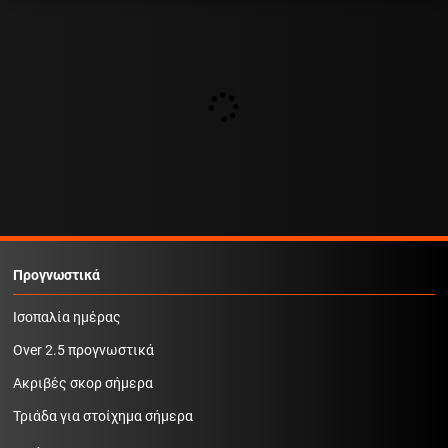
Προγνωστικά
Ισοπαλία ημέρας
Over 2.5 προγνωστικά
Ακριβές σκορ σήμερα
Τριάδα για στοίχημα σήμερα