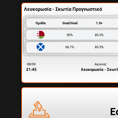
Λευκορωσία - Σκωτία
Προγνωστικά
Ομάδα
Goal/Goal
1.5+
50%
83.3%
66.7%
83.3%
08/09
Αγώνας
21:45
Λευκορωσία - Σκωτ
Ε