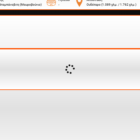
Νταμπάνοβιτς (Μαυροβούνιο)
-
Ουδέτερο (1.089 χλμ. / 1.762 χλμ.)