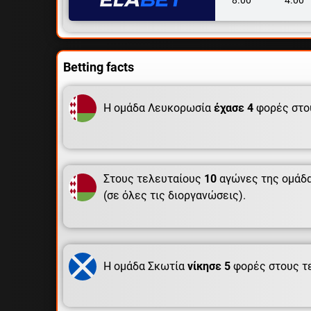
8.00
4.00
Betting facts
Η ομάδα Λευκορωσία
έχασε 4
φορές στο
Στους τελευταίους
10
αγώνες της ομάδα
(σε όλες τις διοργανώσεις).
Η ομάδα Σκωτία
νίκησε 5
φορές στους τ