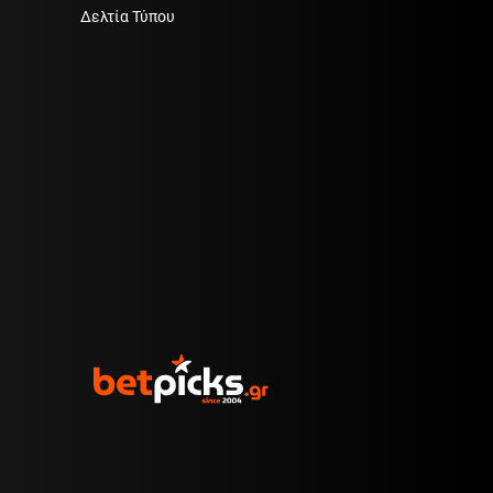
Δελτία Τύπου