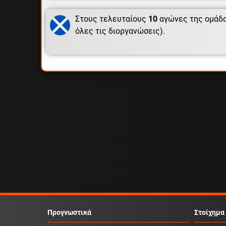
Στους τελευταίους
10
αγώνες της ομάδα
όλες τις διοργανώσεις).
Προγνωστικά
Στοίχημα