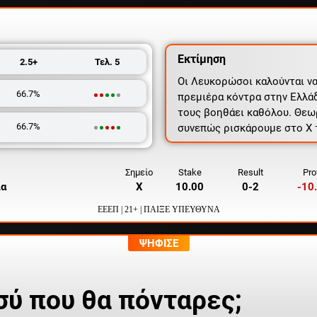
Εκτίμηση
2.5+
Τελ. 5
Οι Λευκορώσοι καλούνται να
66.7%
πρεμιέρα κόντρα στην Ελλάδ
τους βοηθάει καθόλου. Θεωρ
66.7%
συνεπώς ρισκάρουμε στο Χ τ
Σημείο
Stake
Result
Prof
ία
Χ
10.00
0-2
-10
ΕΕΕΠ | 21+ | ΠΑΙΞΕ ΥΠΕΥΘΥΝΑ
ΨΗΦΙΣΕ
σύ που θα πόνταρες;