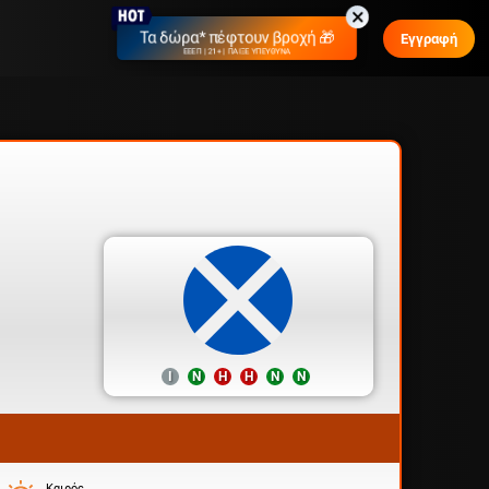
Τα δώρα* πέφτουν βροχή 🎁
Εγγραφή
ΕΕΕΠ | 21+ | ΠΑΙΞΕ ΥΠΕΥΘΥΝΑ
Ι
Ν
Η
Η
Ν
Ν
Καιρός