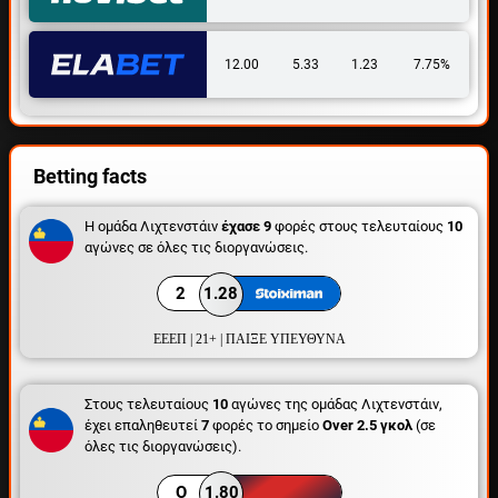
ΕΓΚΡΙΣΗ ΑΠΟ BETPICKS ΕΓΚΡΙΣΗ ΑΠΟ BETPICKS
12.00
5.33
1.23
7.75%
Εύκολη εγγραφή
Άμεση ταυτοποίηση
Γρήγορες αναλήψεις
Betting facts
↪ΠΑΙΞΕ ΝΟΜΙΜΑ
Η ομάδα Λιχτενστάιν
έχασε 9
φορές στους τελευταίους
10
αγώνες σε όλες τις διοργανώσεις.
ΕΕΕΠ | 21+ | ΠΑΙΞΕ ΥΠΕΥΘΥΝΑ
2
1.28
ΕΕΕΠ | 21+ | ΠΑΙΞΕ ΥΠΕΥΘΥΝΑ
Στους τελευταίους
10
αγώνες της ομάδας Λιχτενστάιν,
έχει επαληθευτεί
7
φορές το σημείο
Over 2.5 γκολ
(σε
όλες τις διοργανώσεις).
O
1.80