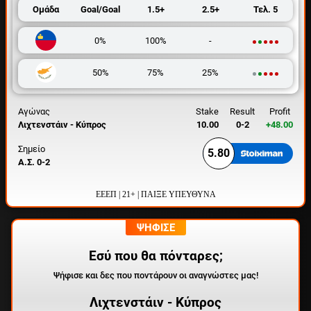
Ομάδα
Goal/Goal
1.5+
2.5+
Τελ. 5
ΕΓΚΡΙΣΗ ΑΠΟ BETPICKS ΕΓΚΡΙΣΗ ΑΠΟ BETPICKS
0%
100%
-
50%
75%
25%
Αγώνας
Stake
Result
Profit
Λιχτενστάιν - Κύπρος
10.00
0-2
+48.00
Σημείο
5.80
Α.Σ. 0-2
ΕΕΕΠ | 21+ | ΠΑΙΞΕ ΥΠΕΥΘΥΝΑ
ΨΗΦΙΣΕ
Εσύ που θα πόνταρες;
Ψήφισε και δες που ποντάρουν οι αναγνώστες μας!
Λιχτενστάιν - Κύπρος