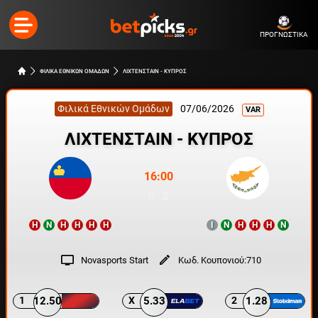
ΠΡΟΓΝΩΣΤΙΚΑ
ΦΙΛΙΚΑ ΕΘΝΙΚΩΝ ΟΜΑΔΩΝ
ΛΙΧΤΕΝΣΤΑΙΝ - ΚΥΠΡΟΣ
Φιλικά Εθνικών Ομάδων
07/06/2026
VAR
ΛΙΧΤΕΝΣΤΑΙΝ - ΚΥΠΡΟΣ
16:00
0
:
2
Η
Ν
Η
Η
Η
Η
Ι
Ν
Η
Η
Η
Ν
Novasports Start
Κωδ. Κουπονιού:
710
1
12.50
X
5.33
2
1.28