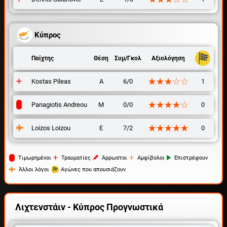
Κύπρος
Παίχτης
Θέση
Συμ/Γκολ
Αξιολόγηση
☆☆☆☆☆
★★★★★
Kostas Pileas
Α
6/0
1
☆☆☆☆☆
★★★★★
Panagiotis Andreou
Μ
0/0
0
☆☆☆☆☆
★★★★★
Loizos Loizou
Ε
7/2
0
Tιμωρημένοι
Τραυματίες
Άρρωστοι
Αμφίβολοι
Επιστρέφουν
Άλλοι λόγοι
Αγώνες που απουσιάζουν
Λιχτενστάιν - Κύπρος
Προγνωστικά