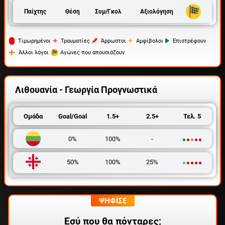
Παίχτης
Θέση
Συμ/Γκολ
Αξιολόγηση
Tιμωρημένοι
Τραυματίες
Άρρωστοι
Αμφίβολοι
Επιστρέφουν
Άλλοι λόγοι
Αγώνες που απουσιάζουν
Λιθουανία - Γεωργία
Προγνωστικά
Ομάδα
Goal/Goal
1.5+
2.5+
Τελ. 5
0%
100%
-
50%
100%
25%
ΨΗΦΙΣΕ
Εσύ που θα πόνταρες;