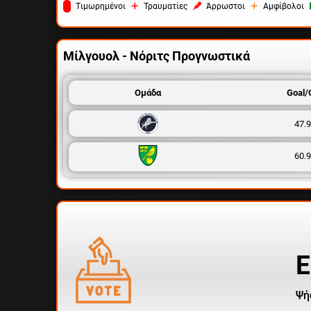
Tιμωρημένοι
Τραυματίες
Άρρωστοι
Αμφίβολοι
Μίλγουολ - Νόριτς
Προγνωστικά
Ομάδα
Goal/
47.
60.
Ε
Ψή