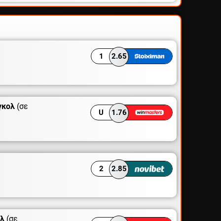
1
2.65
γκολ
(σε
U
1.76
2
2.85
ολ
(σε