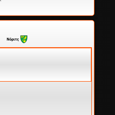
Νόριτς