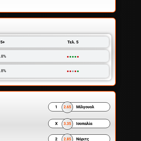
.5+
Τελ. 5
.8%
.8%
1
Μίλγουολ
2.65
X
Ισοπαλία
3.35
2
Νόριτς
2.85