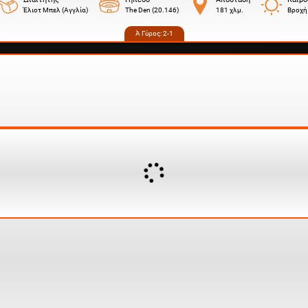
Έλιοτ Μπελ (Αγγλία)
The Den (20.146)
181 χλμ.
Βροχή
Ά Γύρος: 2-1