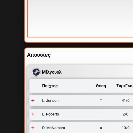
Απουσίες
Μίλγουολ
Παίχτης
Θέση
Συμ/Γκο
L. Jensen
Τ
41/0
L. Roberts
Τ
2/0
D. McNamara
Α
13/0