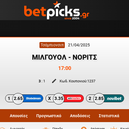
Τσάμπιονσιπ
21/04/2025
ΜΙΛΓΟΥΟΛ - ΝΟΡΙΤΣ
17:00
3
:
1
Κωδ. Κουπονιού:
1237
1
2.65
X
3.35
2
2.85
Απουσίες
Προγνωστικό
Αποδόσεις
Στατιστικά
Διαιτητής
Γήπεδο
Απόσταση
Καιρό