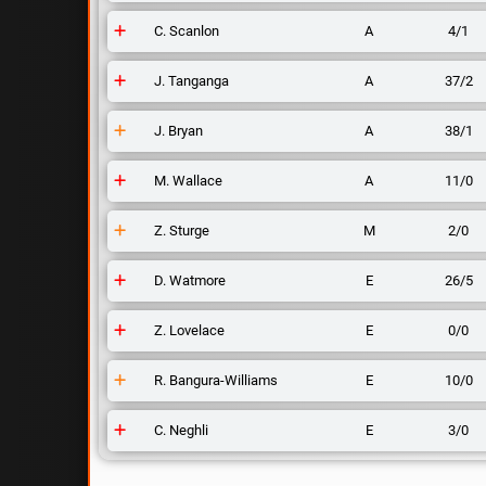
C. Scanlon
Α
4/1
J. Tanganga
Α
37/2
J. Bryan
Α
38/1
M. Wallace
Α
11/0
Z. Sturge
Μ
2/0
D. Watmore
Ε
26/5
Z. Lovelace
Ε
0/0
R. Bangura-Williams
Ε
10/0
C. Neghli
Ε
3/0