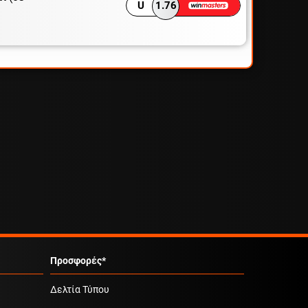
U
1.76
Προσφορές*
Δελτία Τύπου