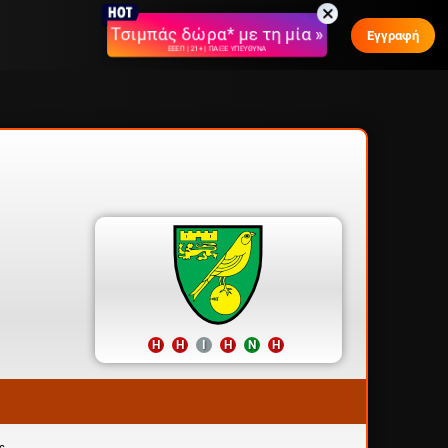
Τσιμπάς δώρα* με τη μία »
Εγγραφή
ΕΕΕΠ | 21+ | ΠΑΙΞΕ ΥΠΕΥΘΥΝΑ
Η
Η
Ι
Η
Ν
Η
ς