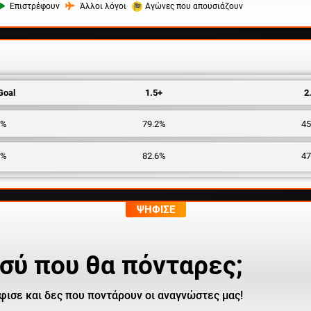
Επιστρέφουν
Άλλοι λόγοι
Αγώνες που απουσιάζουν
Goal
1.5+
2
9%
79.2%
45
9%
82.6%
47
ΨΗΦΙΣΕ
σύ που θα πόνταρες;
φισε και δες που ποντάρουν οι αναγνώστες μας!