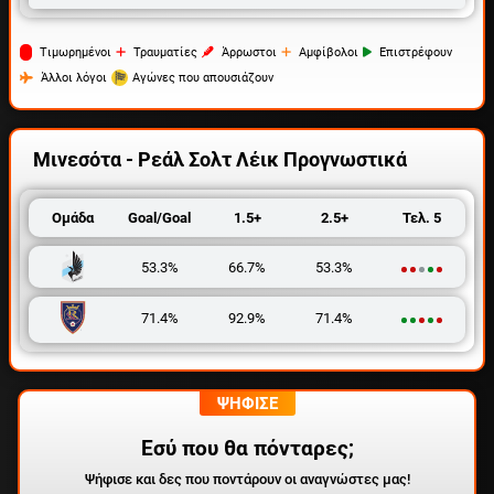
Tιμωρημένοι
Τραυματίες
Άρρωστοι
Αμφίβολοι
Επιστρέφουν
ΕΓΚΡΙΣΗ ΑΠΟ BETPICKS ΕΓΚΡΙΣΗ ΑΠΟ BETPICKS
Άλλοι λόγοι
Αγώνες που απουσιάζουν
Μινεσότα - Ρεάλ Σολτ Λέικ
Προγνωστικά
Ομάδα
Goal/Goal
1.5+
2.5+
Τελ. 5
53.3%
66.7%
53.3%
71.4%
92.9%
71.4%
ΨΗΦΙΣΕ
Εσύ που θα πόνταρες;
Ψήφισε και δες που ποντάρουν οι αναγνώστες μας!