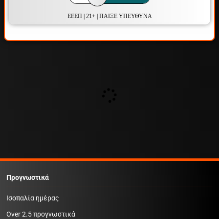
ΕΕΕΠ | 21+ | ΠΑΙΞΕ ΥΠΕΥΘΥΝΑ
Προγνωστικά
Ισοπαλία ημέρας
Over 2.5 προγνωστικά