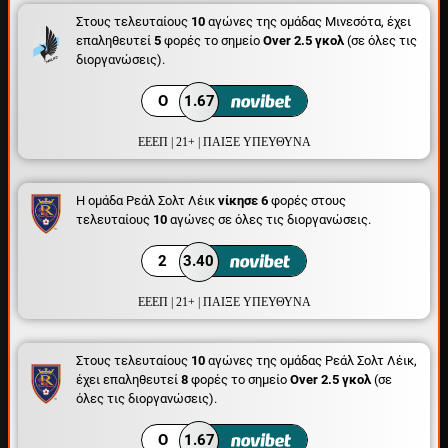
Στους τελευταίους
10
αγώνες της ομάδας Μινεσότα, έχει
επαληθευτεί
5
φορές το σημείο
Over 2.5 γκολ
(σε όλες τις
διοργανώσεις).
O
1.67
ΕΕΕΠ | 21+ | ΠΑΙΞΕ ΥΠΕΥΘΥΝΑ
Η ομάδα Ρεάλ Σολτ Λέικ
νίκησε 6
φορές στους
τελευταίους
10
αγώνες σε όλες τις διοργανώσεις.
2
3.40
ΕΕΕΠ | 21+ | ΠΑΙΞΕ ΥΠΕΥΘΥΝΑ
Στους τελευταίους
10
αγώνες της ομάδας Ρεάλ Σολτ Λέικ,
έχει επαληθευτεί
8
φορές το σημείο
Over 2.5 γκολ
(σε
όλες τις διοργανώσεις).
O
1.67