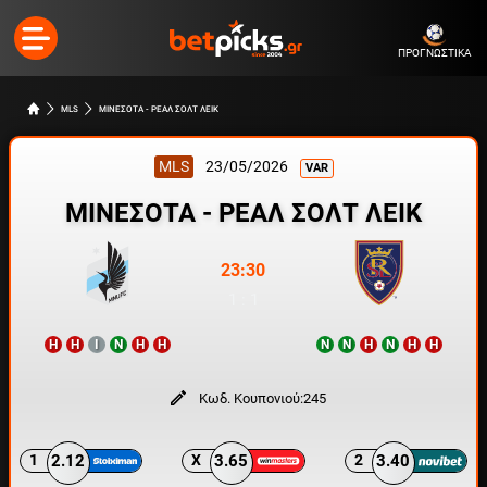
ΠΡΟΓΝΩΣΤΙΚΑ
MLS
ΜΙΝΕΣΟΤΑ - ΡΕΑΛ ΣΟΛΤ ΛΕΙΚ
MLS
23/05/2026
VAR
ΜΙΝΕΣΟΤΑ - ΡΕΑΛ ΣΟΛΤ ΛΕΙΚ
23:30
1
:
1
Η
Η
Ι
Ν
Η
Η
Ν
Ν
Η
Ν
Η
Η
Κωδ. Κουπονιού:
245
1
2.12
X
3.65
2
3.40