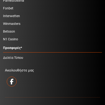
PameStoixima
Fonbet
Interwetten
Winmasters
Betsson
N1 Casino
Προσφορές*
Δελτία Τύπου
Ακολουθήστε μας