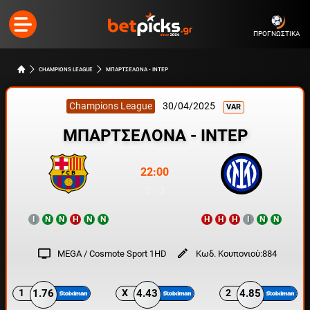
ΠΡΟΓΝΩΣΤΙΚΑ
CHAMPIONS LEAGUE
ΜΠΑΡΤΣΕΛΟΝΑ - ΙΝΤΕΡ
Champions League
30/04/2025
VAR
ΜΠΑΡΤΣΕΛΟΝΑ - ΙΝΤΕΡ
22:00
3
:
3
Ι
Ν
Ν
Η
Ν
Ν
Η
Η
Η
Ι
Ν
Ν
MEGA / Cosmote Sport 1HD
Κωδ. Κουπονιού:
884
1
1.76
X
4.43
2
4.85