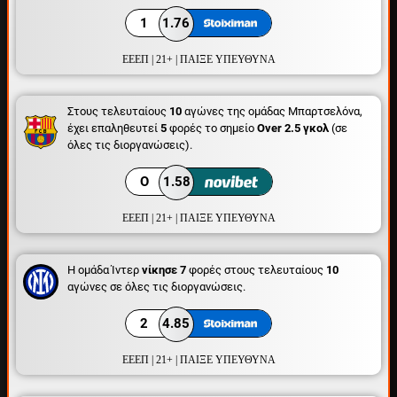
1
1.76
ΕΕΕΠ | 21+ | ΠΑΙΞΕ ΥΠΕΥΘΥΝΑ
Στους τελευταίους
10
αγώνες της ομάδας Μπαρτσελόνα,
έχει επαληθευτεί
5
φορές το σημείο
Over 2.5 γκολ
(σε
όλες τις διοργανώσεις).
O
1.58
ΕΕΕΠ | 21+ | ΠΑΙΞΕ ΥΠΕΥΘΥΝΑ
Η ομάδα Ίντερ
νίκησε 7
φορές στους τελευταίους
10
αγώνες σε όλες τις διοργανώσεις.
2
4.85
ΕΕΕΠ | 21+ | ΠΑΙΞΕ ΥΠΕΥΘΥΝΑ