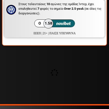
Στους τελευταίους
10
αγώνες της ομάδας Ίντερ, έχει
επαληθευτεί
7
φορές το σημείο
Over 2.5 γκολ
(σε όλες τις
διοργανώσεις).
O
1.58
ΕΕΕΠ | 21+ | ΠΑΙΞΕ ΥΠΕΥΘΥΝΑ