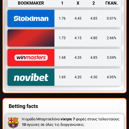
BOOKMAKER
1
X
2
ΓΚΑΝ.
Γρήγορες αναλήψεις
1.76
4.43
4.85
0.01%
↪ΠΑΙΞΕ ΝΟΜΙΜΑ
ΕΕΕΠ | 21+ | ΠΑΙΞΕ ΥΠΕΥΘΥΝΑ
1.73
4.15
4.80
2.66%
1.68
4.35
4.85
3.04%
1.69
4.20
4.50
4.95%
Betting facts
Η ομάδα Μπαρτσελόνα
νίκησε 7
φορές στους τελευταίους
10
αγώνες σε όλες τις διοργανώσεις.