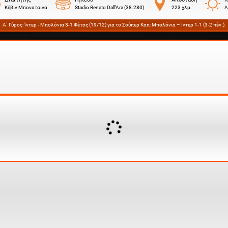
Κέβιν Μπονατσίνα
Stadio Renato Dall’Ara (38.280)
223 χλμ.
Α
Α΄ Γύρος:
Ίντερ - Μπολόνια 3-1
Φέτος (19/12) για το Σούπερ Καπ: Μπολόνια – Ιντερ 1-1 (3-2 πέν.).