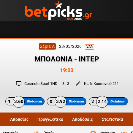
Σέριε Α
23/05/2026
VAR
ΜΠΟΛΟΝΙΑ - ΙΝΤΕΡ
19:00
Cosmote Sport 1HD
3
:
3
Κωδ. Κουπονιού:
211
1
3.60
X
3.92
2
2.14
Απουσίες
Προγνωστικό
Αποδόσεις
Στατιστικά
Διαιτητής
Γήπεδο
Απόσταση
Κ