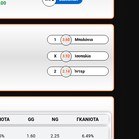
.00
1
Μπολόνια
3.60
X
Ισοπαλία
3.92
2
Ίντερ
2.14
ΙΟΤΑ
GG
NG
ΓΚΑΝΙΟΤΑ
5%
1.60
2.25
6.49%