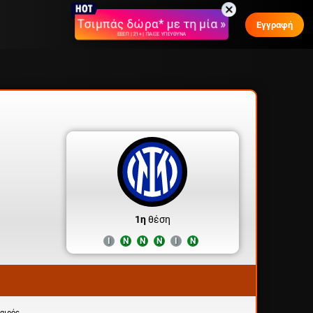
Τσιμπάς δώρα* με τη μία »
Εγγραφή
ΕΕΕΠ | 21+ | ΠΑΙΞΕ ΥΠΕΥΘΥΝΑ
1η
θέση
Ι
Ν
Ν
Ν
Ι
Ν
αιρός