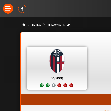
ΣΕΡΙΕ Α
ΜΠΟΛΟΝΙΑ - ΙΝΤΕΡ
8η
θέση
Ν
Ν
Ι
Η
Η
Η