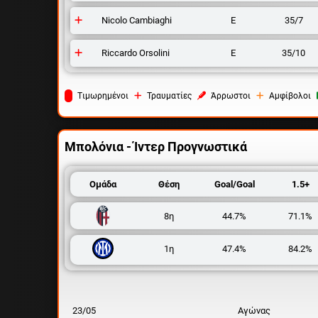
Nicolo Cambiaghi
Ε
35/7
Riccardo Orsolini
Ε
35/10
Tιμωρημένοι
Τραυματίες
Άρρωστοι
Αμφίβολοι
Μπολόνια - Ίντερ
Προγνωστικά
Ομάδα
Θέση
Goal/Goal
1.5+
8η
44.7%
71.1%
1η
47.4%
84.2%
23/05
Αγώνας