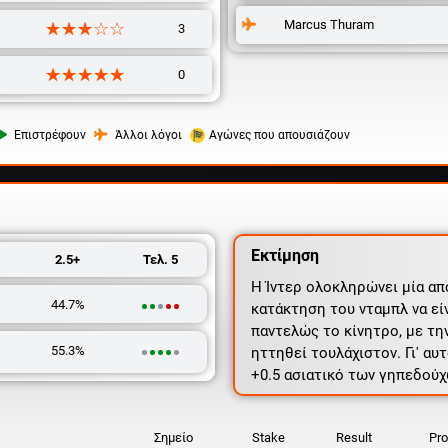
Marcus Thuram
☆☆☆☆☆
★★★★★
3
☆☆☆☆☆
★★★★★
0
Επιστρέφουν
Άλλοι λόγοι
Αγώνες που απουσιάζουν
Εκτίμηση
2.5+
Τελ. 5
Η Ίντερ ολοκληρώνει μία απ
44.7%
κατάκτηση του νταμπλ να εί
παντελώς το κίνητρο, με την
55.3%
ηττηθεί τουλάχιστον. Γι' αυ
+0.5 ασιατικό των γηπεδούχ
Σημείο
Stake
Result
Pro