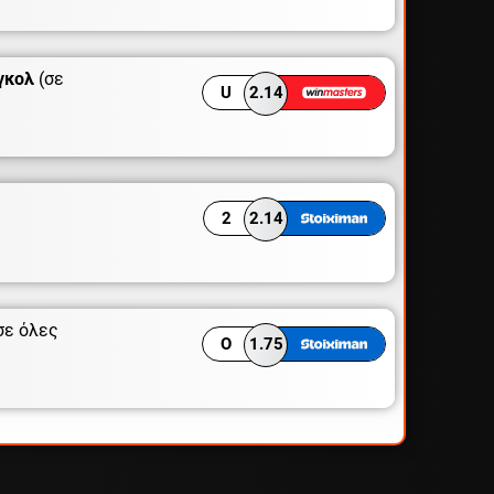
γκολ
(σε
U
2.14
2
2.14
σε όλες
O
1.75