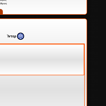
ίθριος
Ίντερ