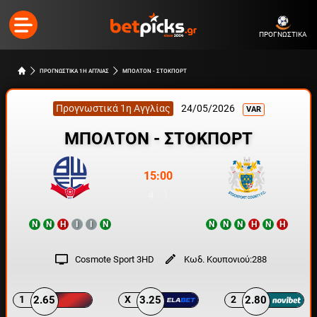
ΠΡΟΓΝΩΣΤΙΚΑ
ΠΡΟΓΝΩΣΤΙΚΑ 1Η ΑΓΓΛΙΑΣ
ΜΠΟΛΤΟΝ - ΣΤΟΚΠΟΡΤ
Προγνωστικά 1η Αγγλίας
24/05/2026
VAR
ΜΠΟΛΤΟΝ - ΣΤΟΚΠΟΡΤ
15:00
4
:
1
Ν
Ν
Η
Ι
Ι
Ν
Ν
Ν
Ν
Η
Ν
Η
Cosmote Sport 3HD
Κωδ. Κουπονιού:
288
1
2.65
X
3.25
2
2.80