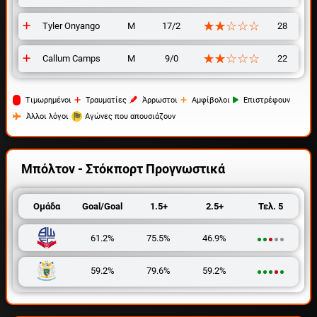
☆☆☆☆☆
★★★★★
Tyler Onyango
Μ
17/2
28
ΕΓΚΡΙΣΗ ΑΠΟ BETPICKS ΕΓΚΡΙΣΗ ΑΠΟ BETPICKS
☆☆☆☆☆
★★★★★
Callum Camps
Μ
9/0
22
Tιμωρημένοι
Τραυματίες
Άρρωστοι
Αμφίβολοι
Επιστρέφουν
Άλλοι λόγοι
Αγώνες που απουσιάζουν
Μπόλτον - Στόκπορτ
Προγνωστικά
Ομάδα
Goal/Goal
1.5+
2.5+
Τελ. 5
61.2%
75.5%
46.9%
59.2%
79.6%
59.2%