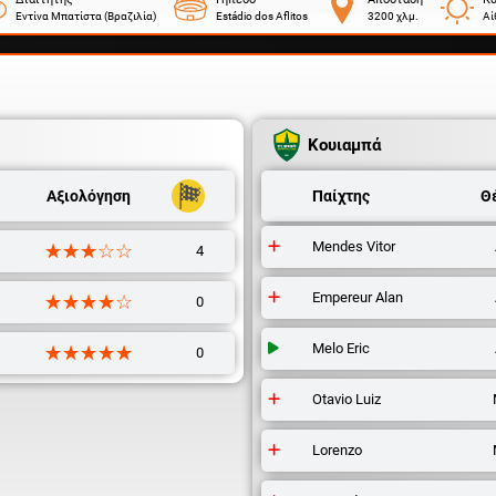
Εντίνα Μπατίστα (Βραζιλία)
Estádio dos Aflitos
3200 χλμ.
Αί
Κουιαμπά
Αξιολόγηση
Παίχτης
Θ
Mendes Vitor
☆☆☆☆☆
★★★★★
4
Empereur Alan
☆☆☆☆☆
★★★★★
0
Melo Eric
☆☆☆☆☆
★★★★★
0
Otavio Luiz
Lorenzo