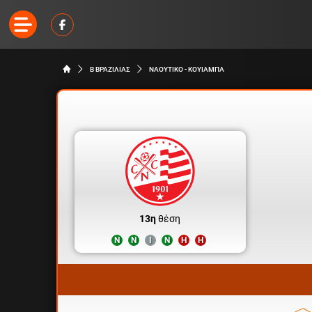
Β ΒΡΑΖΙΛΙΑΣ
ΝΑΟΥΤΙΚΟ - ΚΟΥΙΑΜΠΑ
13η
θέση
Ν
Ν
Ι
Ν
Η
Η