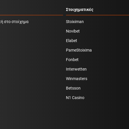
Στοιχηματικές
κή στο στοίχημα
Stoiximan
Novibet
Elabet
PameStoixima
Fonbet
Interwetten
Winmasters
Betsson
N1 Casino