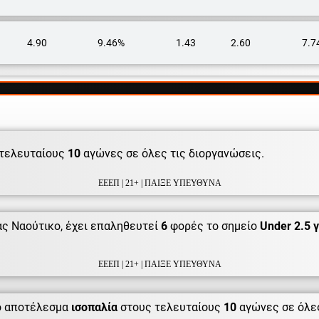
4.90
9.46%
1.43
2.60
7.7
τελευταίους
10
αγώνες σε όλες τις διοργανώσεις.
ΕΕΕΠ | 21+ | ΠΑΙΞΕ ΥΠΕΥΘΥΝΑ
ς Ναούτικο, έχει επαληθευτεί
6
φορές το σημείο
Under 2.5 
ΕΕΕΠ | 21+ | ΠΑΙΞΕ ΥΠΕΥΘΥΝΑ
ο αποτέλεσμα
ισοπαλία
στους τελευταίους
10
αγώνες σε όλες