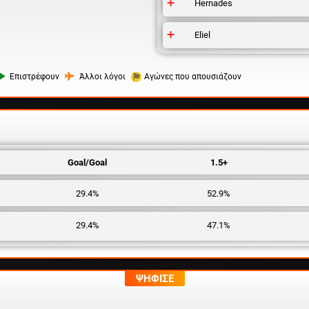
Hernades
Eliel
Επιστρέφουν
Άλλοι λόγοι
Αγώνες που απουσιάζουν
Goal/Goal
1.5+
29.4%
52.9%
29.4%
47.1%
ΨΗΦΙΣΕ