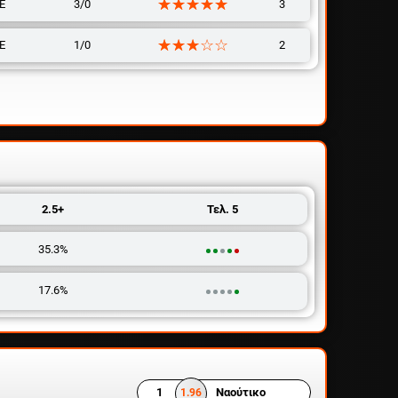
☆☆☆☆☆
★★★★★
Ε
3/0
3
☆☆☆☆☆
★★★★★
Ε
1/0
2
2.5+
Τελ. 5
35.3%
17.6%
1
Ναούτικο
1.96