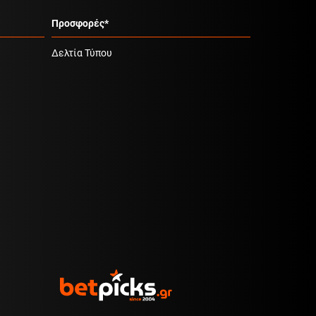
Προσφορές*
Δελτία Τύπου