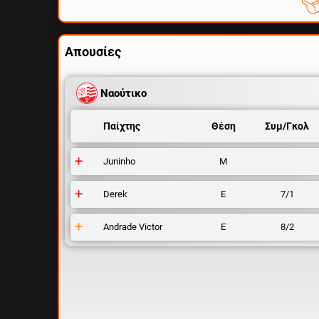
Απουσίες
Ναούτικο
Παίχτης
Θέση
Συμ/Γκολ
Juninho
Μ
Derek
Ε
7/1
Andrade Victor
Ε
8/2