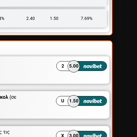
4%
2.40
1.50
7.69%
2
5.00
γκολ
(σε
U
1.50
 τις
X
3.00