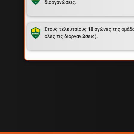
διοργανώσεις.
Στους τελευταίους
10
αγώνες της ομάδα
όλες τις διοργανώσεις).