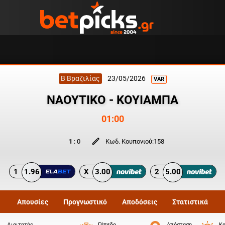
Β Βραζιλίας
23/05/2026
VAR
ΝΑΟΥΤΙΚΟ - ΚΟΥΙΑΜΠΑ
01:00
1
:
0
Κωδ. Κουπονιού:
158
1
1.96
X
3.00
2
5.00
Απουσίες
Προγνωστικό
Αποδόσεις
Στατιστικά
Διαιτητής
Γήπεδο
Απόσταση
Κα