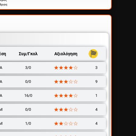
θριος
έση
Συμ/Γκολ
Αξιολόγηση
☆☆☆☆☆
★★★★★
Α
3/0
3
☆☆☆☆☆
★★★★★
Α
0/0
9
☆☆☆☆☆
★★★★★
Α
16/0
1
☆☆☆☆☆
★★★★★
Μ
0/0
4
☆☆☆☆☆
★★★★★
Μ
1/0
4