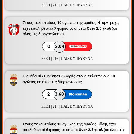
ΕΕΕΠ | 21+ | ΠΑΙΞΕ ΥΠΕΥΘΥΝΑ
Στους τελευταίους
10
αγώνες της ομάδας Ντόρντρεχτ,
έχει επαληθευτεί
7
φορές το σημείο
Over 2.5 γκολ
(σε
όλες τις διοργανώσεις).
O
2.04
ΕΕΕΠ | 21+ | ΠΑΙΞΕ ΥΠΕΥΘΥΝΑ
Η ομάδα Βίλεμ
νίκησε 6
φορές στους τελευταίους
10
αγώνες σε όλες τις διοργανώσεις.
2
3.60
ΕΕΕΠ | 21+ | ΠΑΙΞΕ ΥΠΕΥΘΥΝΑ
Στους τελευταίους
10
αγώνες της ομάδας Βίλεμ, έχει
επαληθευτεί
6
φορές το σημείο
Over 2.5 γκολ
(σε όλες τις