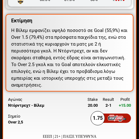
ΕΓΚΡΙΣΗ ΑΠΟ BETPICKS ΕΓΚΡΙΣΗ ΑΠΟ BETPICKS
Εκτίμηση
Η Βίλεμ εμφανίζει υψηλό ποσοστό σε Goal (55,9%) και
Over 1.5 (79,4%) στα πρόσφατα παιχνίδια της, ενώ στα
στατιστικά της κυριαρχούν τα ματς με 2 ή
περισσότερα γκολ. Η Ντόρντρεχτ, αν και δεν
σκοράρει σταθερά, εντός έδρας είναι ανταγωνιστική.
Το Over 2.5 γκολ και το Goal αποτελούν ελκυστικές
επιλογές, ενώ η Βίλεμ έχει το προβάδισμα λόγω
εμπειρίας και ιστορικής υπεροχής στις μεταξύ τους
αναμετρήσεις.
Αγώνας
Stake
Result
Profit
Ντόρντρεχτ - Βίλεμ
20.00
2-1
+15.00
Σημείο
1.75
Over 2,5
Βρέθηκε στοιχηματική με:
ΕΕΕΠ | 21+ | ΠΑΙΞΕ ΥΠΕΥΘΥΝΑ