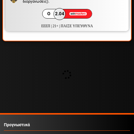
διοργανώσεις).
O
2.04
ΕΕΕΠ | 21+ | ΠΑΙΞΕ ΥΠΕΥΘΥΝΑ
Προγνωστικά