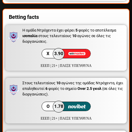
Betting facts
Η ομάδα Ντρόχεντα έχει φέρει
5
φορές το αποτέλεσμα
ισοπαλία
στους τελευταίους
10
αγώνες σε όλες τις
διοργανώσεις.
X
3.90
ΕΕΕΠ | 21+ | ΠΑΙΞΕ ΥΠΕΥΘΥΝΑ
Στους τελευταίους
10
αγώνες της ομάδας Ντρόχεντα, έχει
επαληθευτεί
6
φορές το σημείο
Over 2.5 γκολ
(σε όλες τις
διοργανώσεις).
O
1.78
ΕΕΕΠ | 21+ | ΠΑΙΞΕ ΥΠΕΥΘΥΝΑ