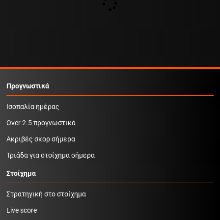
Προγνωστικά
Ισοπαλία ημέρας
Over 2.5 προγνωστικά
Ακριβές σκορ σήμερα
Τριάδα για στοίχημα σήμερα
Στοίχημα
Στρατηγική στο στοίχημα
Live score