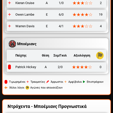
☆☆☆☆☆
★★★★★
Kieran Cruise
Α
1/0
2
☆☆☆☆☆
★★★★★
Owen Lambe
Ε
6/0
19
☆☆☆☆☆
★★★★★
Warren Davis
Ε
4/1
4
Μποέμιανς
Παίχτης
Θέση
Συμ/Γκολ
Αξιολόγηση
☆☆☆☆☆
★★★★★
Patrick Hickey
Α
2/0
0
Tιμωρημένοι
Τραυματίες
Άρρωστοι
Αμφίβολοι
Επιστρέφουν
Άλλοι λόγοι
Αγώνες που απουσιάζουν
Ντρόχεντα - Μποέμιανς
Προγνωστικά