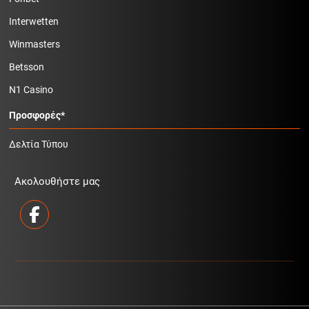
Interwetten
Winmasters
Betsson
N1 Casino
Προσφορές*
Δελτία Τύπου
Ακολουθήστε μας