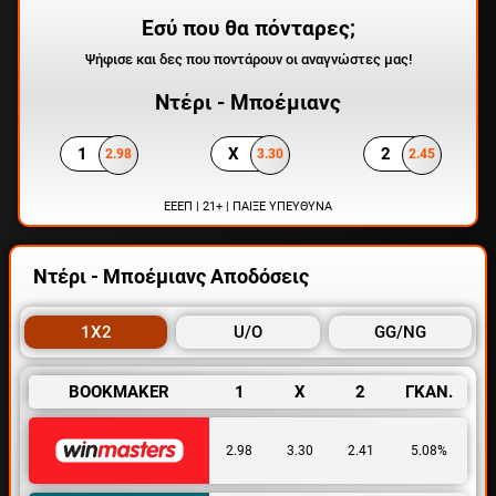
Εσύ που θα πόνταρες;
ΕΓΚΡΙΣΗ ΑΠΟ BETPICKS ΕΓΚΡΙΣΗ ΑΠΟ BETPICKS
Ψήφισε και δες που ποντάρουν οι αναγνώστες μας!
Ντέρι - Μποέμιανς
1
X
2
2.98
3.30
2.45
ΕΕΕΠ | 21+ | ΠΑΙΞΕ ΥΠΕΥΘΥΝΑ
Ντέρι - Μποέμιανς Αποδόσεις
1X2
U/O
GG/NG
BOOKMAKER
1
X
2
ΓΚΑΝ.
2.98
3.30
2.41
5.08%