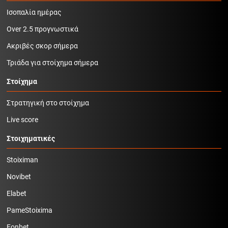
Ισοπαλία ημέρας
Over 2.5 προγνωστικά
Ακριβές σκορ σήμερα
Τριάδα για στοίχημα σήμερα
Στοίχημα
Στρατηγική στο στοίχημα
Live score
Στοιχηματικές
Stoiximan
Novibet
Elabet
PameStoixima
Fonbet