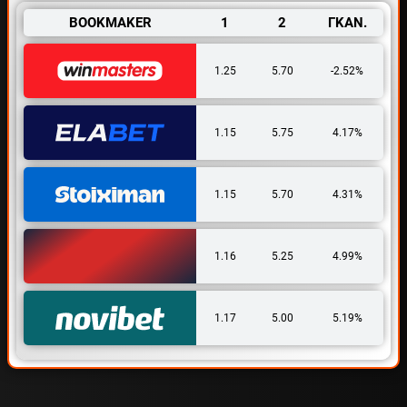
BOOKMAKER
1
2
ΓΚΑΝ.
1.25
5.70
-2.52%
1.15
5.75
4.17%
1.15
5.70
4.31%
1.16
5.25
4.99%
1.17
5.00
5.19%