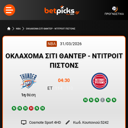
ΠΡΟΓΝΩΣΤΙΚΑ
NBA
ΟΚΛΑΧΟΜΑ ΣΙΤΙ ΘΑΝΤΕΡ - ΝΤΙΤΡΟΙΤ ΠΙΣΤΟΝΣ
NBA
31/03/2026
ΟΚΛΑΧΟΜΑ ΣΙΤΙ ΘΑΝΤΕΡ - ΝΤΙΤΡΟΙΤ
ΠΙΣΤΟΝΣ
04:30
ET
114
:
110
1η
θέση
Ν
Ν
Ν
Ι
Ν
Ν
Ν
Ν
Ν
Η
Ν
Ν
Cosmote Sport 4HD
Κωδ. Κουπονιού:
5242