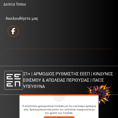
Δελτία Τύπου
Ακολουθήστε μας
21+ | ΑΡΜΟΔΙΟΣ ΡΥΘΜΙΣΤΗΣ ΕΕΕΠ | ΚΙΝΔΥΝΟΣ
ΕΘΙΣΜΟΥ & ΑΠΩΛΕΙΑΣ ΠΕΡΙΟΥΣΙΑΣ |
ΠΑΙΞΕ
ΥΠΕΥΘΥΝΑ
21+
Ο ιστότοπος χρησιμοποιεί Cookies για την καλύτερη εμπειρία
σας. Χρησιμοποιώντας αυτόν τον ιστότοπο, συμφωνείτε με
την χρήση των Cookies.