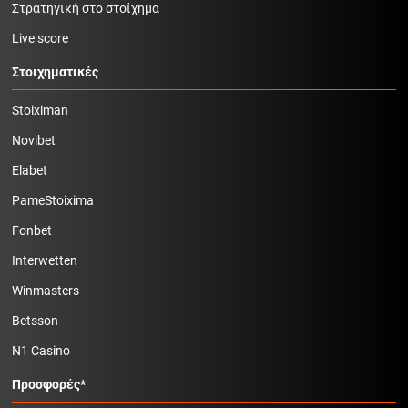
Στρατηγική στο στοίχημα
Live score
Στοιχηματικές
Stoiximan
Novibet
Elabet
PameStoixima
Fonbet
Interwetten
Winmasters
Betsson
N1 Casino
Προσφορές*