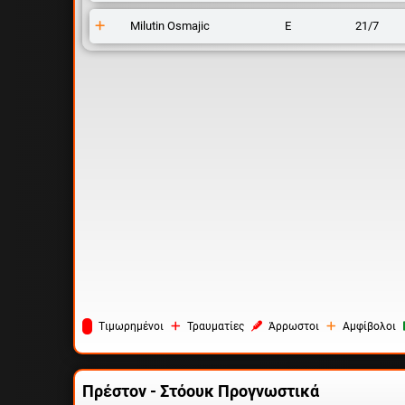
Milutin Osmajic
Ε
21/7
Tιμωρημένοι
Τραυματίες
Άρρωστοι
Αμφίβολοι
Πρέστον - Στόουκ
Προγνωστικά