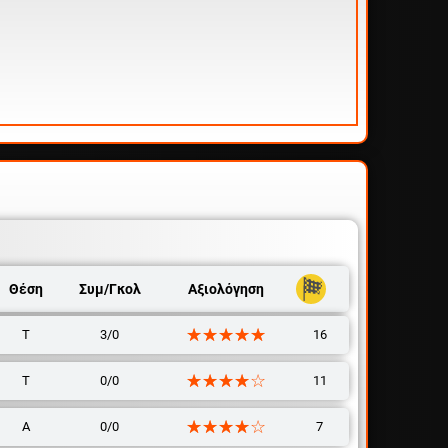
Θέση
Συμ/Γκολ
Αξιολόγηση
☆☆☆☆☆
★★★★★
Τ
3/0
16
☆☆☆☆☆
★★★★★
Τ
0/0
11
☆☆☆☆☆
★★★★★
Α
0/0
7