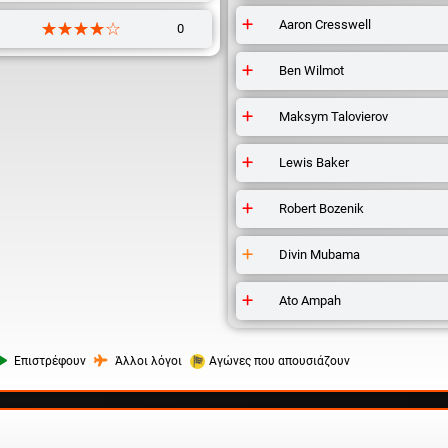
Aaron Cresswell
☆☆☆☆☆
★★★★★
0
Ben Wilmot
Maksym Talovierov
Lewis Baker
Robert Bozenik
Divin Mubama
Ato Ampah
Επιστρέφουν
Άλλοι λόγοι
Αγώνες που απουσιάζουν