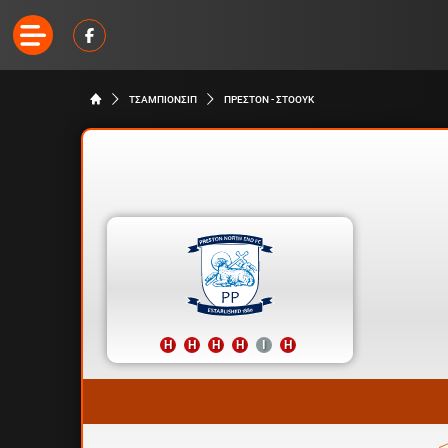
ΤΣΑΜΠΙΟΝΣΙΠ
ΠΡΕΣΤΟΝ - ΣΤΟΟΥΚ
Η
Η
Η
Η
Ι
Η