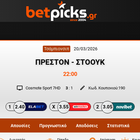
Τσάμπιονσιπ
20/03/2026
ΠΡΕΣΤΟΝ - ΣΤΟΟΥΚ
22:00
Cosmote Sport 7HD
3
:
1
Κωδ. Κουπονιού:
190
1
2.40
X
3.55
2
3.05
Απουσίες
Προγνωστικό
Αποδόσεις
Στατιστικά
Διαιτητής
Γήπεδο
Απόσταση
Καιρ