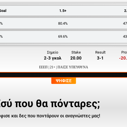
Goal
1.5+
2
7%
80.4%
47
5%
69.6%
43
Σημείο
Stake
Result
Prof
2-3 γκολ
20.00
3-1
-20
ΕΕΕΠ | 21+ | ΠΑΙΞΕ ΥΠΕΥΘΥΝΑ
ΨΗΦΙΣΕ
σύ που θα πόνταρες;
φισε και δες που ποντάρουν οι αναγνώστες μας!