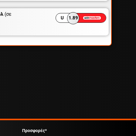
ολ
(σε
U
1.89
Προσφορές*