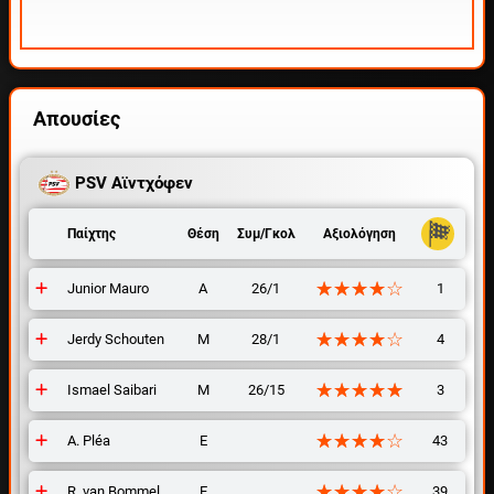
Απουσίες
PSV Αϊντχόφεν
Παίχτης
Θέση
Συμ/Γκολ
Αξιολόγηση
☆☆☆☆☆
★★★★★
Junior Mauro
Α
26/1
1
☆☆☆☆☆
★★★★★
Jerdy Schouten
Μ
28/1
4
☆☆☆☆☆
★★★★★
Ismael Saibari
Μ
26/15
3
☆☆☆☆☆
★★★★★
A. Pléa
Ε
43
☆☆☆☆☆
★★★★★
R. van Bommel
Ε
39