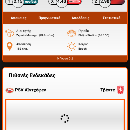
1
2.15
X
4.40
2
2.90
Απουσίες
Προγνωστικό
Αποδόσεις
Στατιστικά
Διαιτητής
Γήπεδο
Ζερούν Μάνσχοτ (Ολλανδία)
Philips Stadion (36.150)
Απόσταση
Καιρός
186 χλμ.
Βροχή
Ά Γύρος: 0-2
Πιθανές Ενδεκάδες
PSV Αϊντχόφεν
Τβέντε