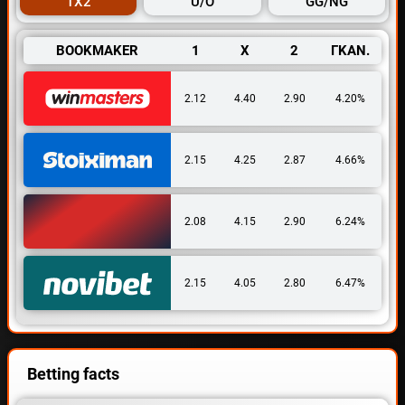
1X2
U/O
GG/NG
Άμεση ταυτοποίηση
Γρήγορες αναλήψεις
BOOKMAKER
1
X
2
ΓΚΑΝ.
↪ΠΑΙΞΕ ΝΟΜΙΜΑ
2.12
4.40
2.90
4.20%
ΕΕΕΠ | 21+ | ΠΑΙΞΕ ΥΠΕΥΘΥΝΑ
2.15
4.25
2.87
4.66%
2.08
4.15
2.90
6.24%
2.15
4.05
2.80
6.47%
Betting facts