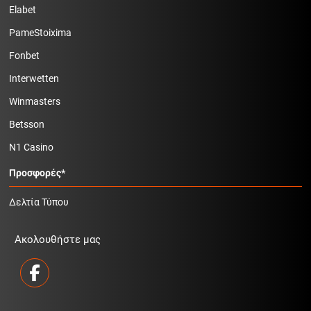
Elabet
PameStoixima
Fonbet
Interwetten
Winmasters
Betsson
N1 Casino
Προσφορές*
Δελτία Τύπου
Ακολουθήστε μας