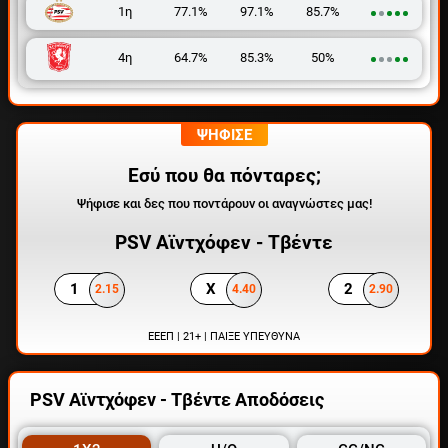
ΕΓΚΡΙΣΗ ΑΠΟ BETPICKS ΕΓΚΡΙΣΗ ΑΠΟ BETPICKS
1η
77.1%
97.1%
85.7%
4η
64.7%
85.3%
50%
ΨΗΦΙΣΕ
Εσύ που θα πόνταρες;
Ψήφισε και δες που ποντάρουν οι αναγνώστες μας!
ΕΓΚΡΙΣΗ ΑΠΟ BETPICKS ΕΓΚΡΙΣΗ ΑΠΟ BETPICKS
PSV Αϊντχόφεν - Τβέντε
Βρέθηκε στοιχηματική με:
1
X
2
2.15
4.40
2.90
ΕΕΕΠ | 21+ | ΠΑΙΞΕ ΥΠΕΥΘΥΝΑ
PSV Αϊντχόφεν - Τβέντε Αποδόσεις
Εύκολη εγγραφή