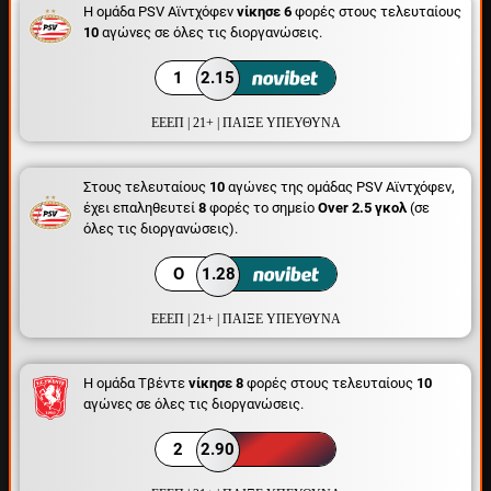
Η ομάδα PSV Αϊντχόφεν
νίκησε 6
φορές στους τελευταίους
10
αγώνες σε όλες τις διοργανώσεις.
1
2.15
ΕΕΕΠ | 21+ | ΠΑΙΞΕ ΥΠΕΥΘΥΝΑ
Στους τελευταίους
10
αγώνες της ομάδας PSV Αϊντχόφεν,
έχει επαληθευτεί
8
φορές το σημείο
Over 2.5 γκολ
(σε
όλες τις διοργανώσεις).
O
1.28
ΕΕΕΠ | 21+ | ΠΑΙΞΕ ΥΠΕΥΘΥΝΑ
Η ομάδα Τβέντε
νίκησε 8
φορές στους τελευταίους
10
αγώνες σε όλες τις διοργανώσεις.
2
2.90