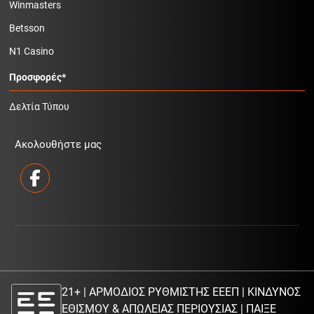
Winmasters
Betsson
N1 Casino
Προσφορές*
Δελτία Τύπου
Ακολουθήστε μας
21+ | ΑΡΜΟΔΙΟΣ ΡΥΘΜΙΣΤΗΣ ΕΕΕΠ | ΚΙΝΔΥΝΟΣ
ΕΘΙΣΜΟΥ & ΑΠΩΛΕΙΑΣ ΠΕΡΙΟΥΣΙΑΣ |
ΠΑΙΞΕ