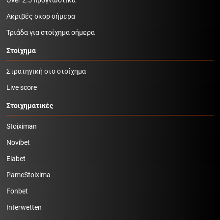
Over 2.5 προγνωστικά
Ακριβές σκορ σήμερα
Τριάδα για στοίχημα σήμερα
Στοίχημα
Στρατηγική στο στοίχημα
Live score
Στοιχηματικές
Stoiximan
Novibet
Elabet
PameStoixima
Fonbet
Interwetten