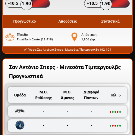
-10.5
1.90
+10.5
1.90
Προγνωστικό
Αποδόσεις
Στατιστικά
Γήπεδο
Απόσταση
Frost Bank Center (18.418)
1,906 χλμ.
Α΄ Γύρος:
Σαν Αντόνιο Σπερς - Μινεσότα Τίμπεργουλβς 102-104
Σαν Αντόνιο Σπερς - Μινεσότα Τίμπεργουλβς
Προγνωστικά
Μ.Ο.
Μ.Ο.
Διαφορά
Ομάδα
Τελ. 5
Επίθεσης
Άμυνας
Πόντων
-
-
-
-
-
-