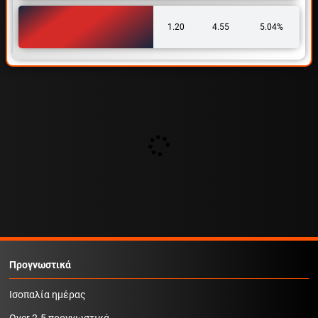
1.20
4.55
5.04%
Προγνωστικά
Ισοπαλία ημέρας