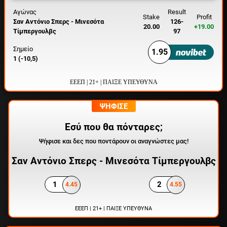
Αγώνας
Result
Stake
Profit
Σαν Αντόνιο Σπερς - Μινεσότα
126-
20.00
+19.00
Τίμπεργουλβς
97
Σημείο
1.95
1 (-10,5)
ΕΕΕΠ | 21+ | ΠΑΙΞΕ ΥΠΕΥΘΥΝΑ
ΨΗΦΙΣΕ
Εσύ που θα πόνταρες;
Ψήφισε και δες που ποντάρουν οι αναγνώστες μας!
Σαν Αντόνιο Σπερς - Μινεσότα Τίμπεργουλβς
1
2
4.45
4.55
ΕΕΕΠ | 21+ | ΠΑΙΞΕ ΥΠΕΥΘΥΝΑ