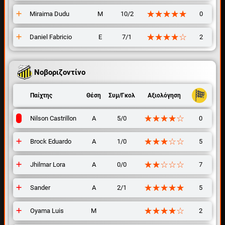
☆☆☆☆☆
★★★★★
Miraima Dudu
Μ
10/2
0
☆☆☆☆☆
★★★★★
Daniel Fabricio
Ε
7/1
2
Νοβοριζοντίνο
Παίχτης
Θέση
Συμ/Γκολ
Αξιολόγηση
☆☆☆☆☆
★★★★★
Nilson Castrillon
Α
5/0
0
☆☆☆☆☆
★★★★★
Brock Eduardo
Α
1/0
5
☆☆☆☆☆
★★★★★
Jhilmar Lora
Α
0/0
7
☆☆☆☆☆
★★★★★
Sander
Α
2/1
5
☆☆☆☆☆
★★★★★
Oyama Luis
Μ
2