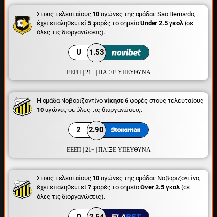
Στους τελευταίους
10
αγώνες της ομάδας Sao Bernardo,
έχει επαληθευτεί
5
φορές το σημείο
Under 2.5 γκολ
(σε
όλες τις διοργανώσεις).
U
1.53
ΕΕΕΠ | 21+ | ΠΑΙΞΕ ΥΠΕΥΘΥΝΑ
Η ομάδα Νοβοριζοντίνο
νίκησε 6
φορές στους τελευταίους
10
αγώνες σε όλες τις διοργανώσεις.
2
2.90
ΕΕΕΠ | 21+ | ΠΑΙΞΕ ΥΠΕΥΘΥΝΑ
Στους τελευταίους
10
αγώνες της ομάδας Νοβοριζοντίνο,
έχει επαληθευτεί
7
φορές το σημείο
Over 2.5 γκολ
(σε
όλες τις διοργανώσεις).
O
2.54