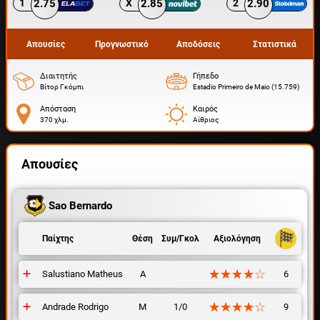
1
2.75
X
2.85
2
2.90
Απουσίες
Προγνωστικό
Αποδόσεις
Στατιστικά
Διαιτητής
Γήπεδο
Βίτορ Γκόμπι
Estadio Primeiro de Maio (15.759)
Απόσταση
Καιρός
370 χλμ.
Αίθριος
Απουσίες
Sao Bernardo
Παίχτης
Θέση
Συμ/Γκολ
Αξιολόγηση
☆☆☆☆☆
★★★★★
Salustiano Matheus
Α
6
☆☆☆☆☆
★★★★★
Andrade Rodrigo
Μ
1/0
9