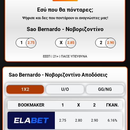
ΕΓΚΡΙΣΗ ΑΠΟ BETPICKS ΕΓΚΡΙΣΗ ΑΠΟ BETPICKS
Εσύ που θα πόνταρες;
Ψήφισε και δες που ποντάρουν οι αναγνώστες μας!
Sao Bernardo - Νοβοριζοντίνο
1
X
2
2.75
2.85
2.90
ΕΕΕΠ | 21+ | ΠΑΙΞΕ ΥΠΕΥΘΥΝΑ
Sao Bernardo - Νοβοριζοντίνο Αποδόσεις
1X2
U/O
GG/NG
BOOKMAKER
1
X
2
ΓΚΑΝ.
2.75
2.80
2.90
6.16%
Βρέθηκε στοιχηματική με: