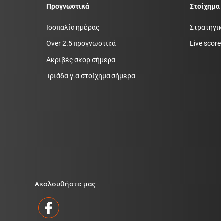
Προγνωστικά
Στοίχημα
Ισοπαλία ημέρας
Στρατηγι
Over 2.5 προγνωστικά
Live score
Ακριβές σκορ σήμερα
Τριάδα για στοίχημα σήμερα
Ακολουθήστε μας