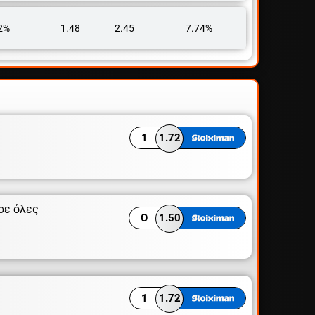
2%
1.48
2.45
7.74%
1
1.72
σε όλες
O
1.50
1
1.72