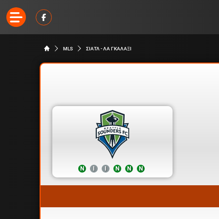
MLS
ΣΙΑΤΛ - ΛA ΓΚΑΛΑΞΙ
Ν
Ι
Ι
Ν
Ν
Ν