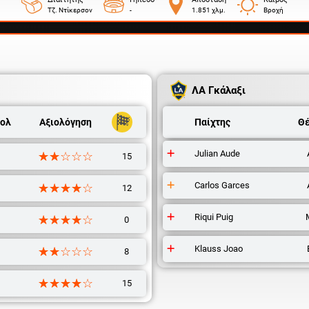
Τζ. Ντίκερσον
-
1.851 χλμ.
Βροχή
ΛA Γκάλαξι
κολ
Αξιολόγηση
Παίχτης
Θ
Julian Aude
☆☆☆☆☆
★★★★★
15
Carlos Garces
☆☆☆☆☆
★★★★★
12
Riqui Puig
☆☆☆☆☆
★★★★★
0
Klauss Joao
☆☆☆☆☆
★★★★★
8
☆☆☆☆☆
★★★★★
15