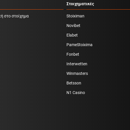
Στοιχηματικές
κή στο στοίχημα
Stoiximan
Novibet
Elabet
PameStoixima
Fonbet
Interwetten
Winmasters
Betsson
N1 Casino