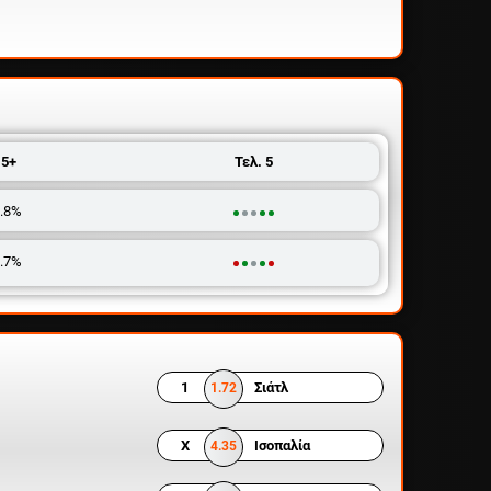
.5+
Τελ. 5
.8%
.7%
1
Σιάτλ
1.72
X
Ισοπαλία
4.35