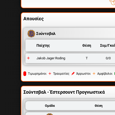
Απουσίες
Σούντσβαλ
Παίχτης
Θέση
Συμ/Γκο
Jakob Jager Roding
Τ
0/0
Tιμωρημένοι
Τραυματίες
Άρρωστοι
Αμφίβολοι
Σούντσβαλ - Έστερσουντ
Προγνωστικά
Ομάδα
Θέση