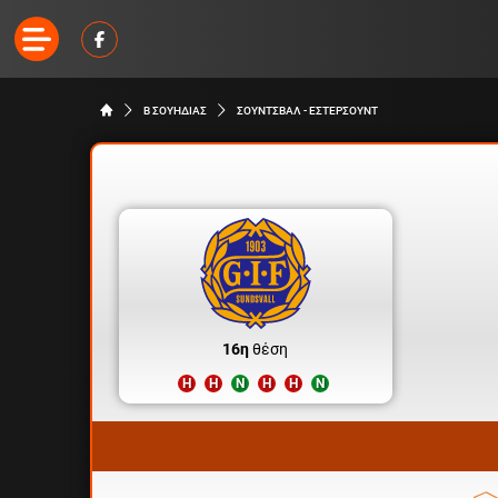
Β ΣΟΥΗΔΙΑΣ
ΣΟΥΝΤΣΒΑΛ - ΕΣΤΕΡΣΟΥΝΤ
16η
θέση
Η
Η
Ν
Η
Η
Ν