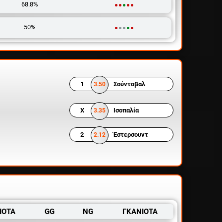
68.8%
50%
1
Σούντσβαλ
3.50
X
Ισοπαλία
3.35
2
Έστερσουντ
2.12
ΙΟΤΑ
GG
NG
ΓΚΑΝΙΟΤΑ