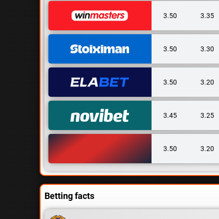
3.50
3.35
3.50
3.30
3.50
3.20
3.45
3.25
3.50
3.20
Betting facts