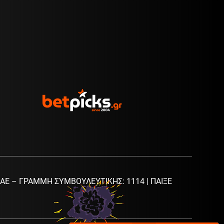
ΕΓΚ
κε στοιχηματική με:
ολη εγγραφή
ΑΕ – ΓΡΑΜΜΗ ΣΥΜΒΟΥΛΕΥΤΙΚΗΣ: 1114 |
ΠΑΙΞΕ
η ταυτοποίηση
ορες αναλήψεις