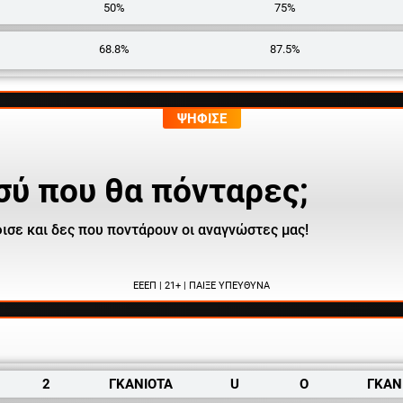
50%
75%
68.8%
87.5%
ΨΗΦΙΣΕ
σύ που θα πόνταρες;
ισε και δες που ποντάρουν οι αναγνώστες μας!
ΕΕΕΠ | 21+ | ΠΑΙΞΕ ΥΠΕΥΘΥΝΑ
2
ΓΚΑΝΙΟΤΑ
U
O
ΓΚΑΝ