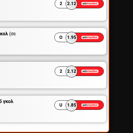
2
2.12
γκολ
(σε
O
1.95
2
2.12
5 γκολ
U
1.85