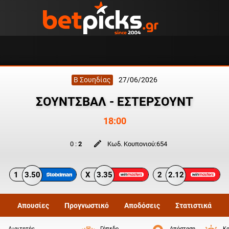
Β Σουηδίας
27/06/2026
ΣΟΥΝΤΣΒΑΛ - ΕΣΤΕΡΣΟΥΝΤ
18:00
0
:
2
Κωδ. Κουπονιού:
654
1
3.50
X
3.35
2
2.12
Απουσίες
Προγνωστικό
Αποδόσεις
Στατιστικά
Διαιτητής
Γήπεδο
Απόσταση
Κα