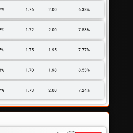
7%
1.76
2.00
6.38%
2%
1.72
2.00
7.53%
7%
1.75
1.95
7.77%
8%
1.70
1.98
8.53%
7%
1.73
2.00
7.24%