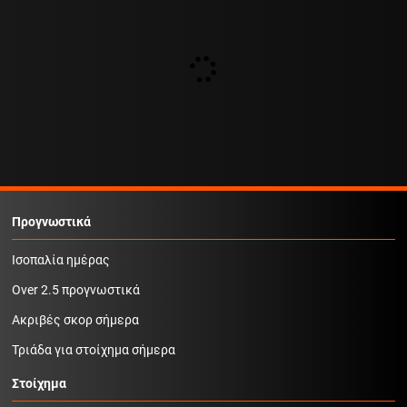
Προγνωστικά
Ισοπαλία ημέρας
Over 2.5 προγνωστικά
Ακριβές σκορ σήμερα
Τριάδα για στοίχημα σήμερα
Στοίχημα