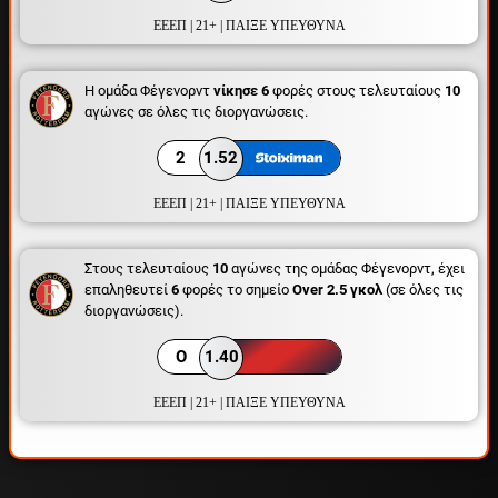
ΕΕΕΠ | 21+ | ΠΑΙΞΕ ΥΠΕΥΘΥΝΑ
Η ομάδα Φέγενορντ
νίκησε 6
φορές στους τελευταίους
10
αγώνες σε όλες τις διοργανώσεις.
2
1.52
ΕΕΕΠ | 21+ | ΠΑΙΞΕ ΥΠΕΥΘΥΝΑ
Στους τελευταίους
10
αγώνες της ομάδας Φέγενορντ, έχει
επαληθευτεί
6
φορές το σημείο
Over 2.5 γκολ
(σε όλες τις
διοργανώσεις).
O
1.40
ΕΕΕΠ | 21+ | ΠΑΙΞΕ ΥΠΕΥΘΥΝΑ