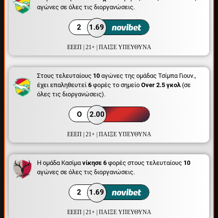
Άμεση ταυτοποίηση
αγώνες σε όλες τις διοργανώσεις.
Γρήγορες αναλήψεις
2
1.69
↪ΠΑΙΞΕ ΝΟΜΙΜΑ
ΕΕΕΠ | 21+ | ΠΑΙΞΕ ΥΠΕΥΘΥΝΑ
ΕΕΕΠ | 21+ | ΠΑΙΞΕ ΥΠΕΥΘΥΝΑ
Στους τελευταίους
10
αγώνες της ομάδας Τσίμπα Γιουν.,
έχει επαληθευτεί
6
φορές το σημείο
Over 2.5 γκολ
(σε
όλες τις διοργανώσεις).
O
2.00
ΕΕΕΠ | 21+ | ΠΑΙΞΕ ΥΠΕΥΘΥΝΑ
Η ομάδα Κασίμα
νίκησε 6
φορές στους τελευταίους
10
αγώνες σε όλες τις διοργανώσεις.
2
1.69
ΕΕΕΠ | 21+ | ΠΑΙΞΕ ΥΠΕΥΘΥΝΑ