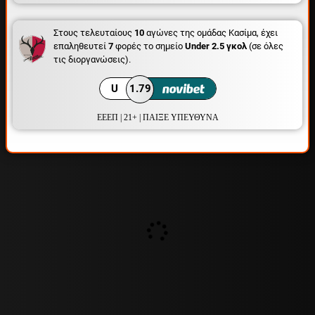
Στους τελευταίους
10
αγώνες της ομάδας Κασίμα, έχει
επαληθευτεί
7
φορές το σημείο
Under 2.5 γκολ
(σε όλες
τις διοργανώσεις).
U
1.79
ΕΕΕΠ | 21+ | ΠΑΙΞΕ ΥΠΕΥΘΥΝΑ