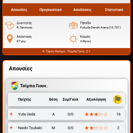
Απουσίες
Προγνωστικό
Αποδόσεις
Στατιστικά
Διαιτητής
Γήπεδο
R. Tanimoto
Fukuda Denshi Arena (19.781)
Απόσταση
Καιρός
87 χλμ.
Αίθριος
Α΄ Γύρος:
Κασίμα - Τσίμπα Γιουν. 2-1
Απουσίες
Τσίμπα Γιουν.
Παίχτης
Θέση
Συμ/Γκολ
Αξιολόγηση
☆☆☆☆☆
★★★★★
Yuta Ueda
Α
0/0
16
☆☆☆☆☆
★★★★★
Naoki Tsubaki
Μ
0/0
2