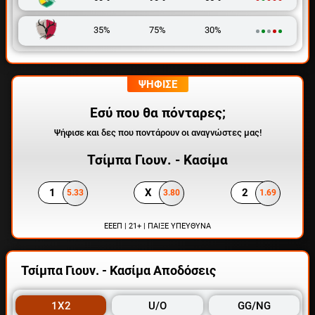
ΕΓΚΡΙΣΗ ΑΠΟ BETPICKS ΕΓΚΡΙΣΗ ΑΠΟ BETPICKS
35%
75%
30%
ΨΗΦΙΣΕ
Εσύ που θα πόνταρες;
Ψήφισε και δες που ποντάρουν οι αναγνώστες μας!
Τσίμπα Γιουν. - Κασίμα
1
X
2
5.33
3.80
1.69
ΕΕΕΠ | 21+ | ΠΑΙΞΕ ΥΠΕΥΘΥΝΑ
Τσίμπα Γιουν. - Κασίμα Αποδόσεις
1X2
U/O
GG/NG