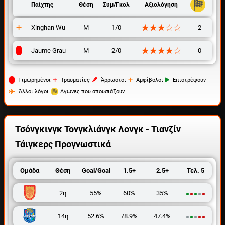
Παίχτης
Θέση
Συμ/Γκολ
Αξιολόγηση
☆☆☆☆☆
★★★★★
Xinghan Wu
Μ
1/0
2
☆☆☆☆☆
★★★★★
Jaume Grau
Μ
2/0
0
Tιμωρημένοι
Τραυματίες
Άρρωστοι
Αμφίβολοι
Επιστρέφουν
Άλλοι λόγοι
Αγώνες που απουσιάζουν
Τσόνγκινγκ Τονγκλιάνγκ Λονγκ - Τιανζίν
Τάιγκερς
Προγνωστικά
Ομάδα
Θέση
Goal/Goal
1.5+
2.5+
Τελ. 5
2η
55%
60%
35%
14η
52.6%
78.9%
47.4%