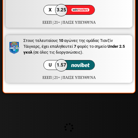
X
3.25
ΕΕΕΠ | 21+ | ΠΑΙΞΕ ΥΠΕΥΘΥΝΑ
Στους τελευταίους
10
αγώνες της ομάδας Τιανζίν
Τάιγκερς, έχει επαληθευτεί
7
φορές το σημείο
Under 2.5
γκολ
(σε όλες τις διοργανώσεις).
U
1.57
ΕΕΕΠ | 21+ | ΠΑΙΞΕ ΥΠΕΥΘΥΝΑ