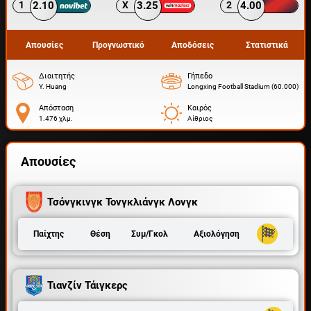
1
2.10
X
3.25
2
4.00
Απουσίες
Προγνωστικό
Αποδόσεις
Στατιστικά
Διαιτητής
Γήπεδο
Y. Huang
Longxing Football Stadium (60.000)
Απόσταση
Καιρός
1.476 χλμ.
Αίθριος
Απουσίες
Τσόνγκινγκ Τονγκλιάνγκ Λονγκ
Παίχτης
Θέση
Συμ/Γκολ
Αξιολόγηση
Τιανζίν Τάιγκερς