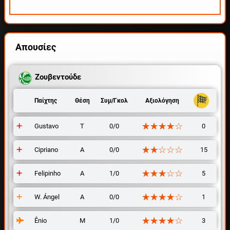
Απουσίες
Ζουβεντούδε
Παίχτης
Θέση
Συμ/Γκολ
Αξιολόγηση
☆☆☆☆☆
★★★★★
Gustavo
Τ
0/0
0
☆☆☆☆☆
★★★★★
Cipriano
Α
0/0
15
☆☆☆☆☆
★★★★★
Felipinho
Α
1/0
5
☆☆☆☆☆
★★★★★
W. Ángel
Α
0/0
1
☆☆☆☆☆
★★★★★
Ênio
Μ
1/0
3