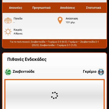
Απουσίες
Προγνωστικό
Αποδόσεις
Στατιστικά
Γήπεδο
Απόσταση
-
131 χλμ.
Καιρός
Αίθριος
Για το πολιτειακό: Ζουβεντούδε – Γκρέμιο 2-0 (6/2). Γκρέμιο – Ζουβεντούδε 2-1
(23/2). Ζουβεντούδε – Γκρέμιο 2-1 (1/3).
Πιθανές Ενδεκάδες
Ζουβεντούδε
Γκρέμιο