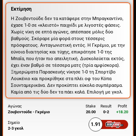
ΕΓΚΡΙΣΗ ΑΠΟ BETPICKS ΕΓΚΡΙΣΗ ΑΠΟ BETPICKS
Εκτίμηση
Η Ζουβεντούδε δεν τα κατάφερε στην Μπραγκαντίνο,
έχασε 1-0 σε «κλειστό» παιχνίδι με λιγοστές φάσεις.
Χωρίς νίκη σε επτά αγώνες, απέσπασε μόλις δύο
βαθμούς. Σκόραρε μία φορά στους τέσσερις
πρόσφατους. Ανταγωνιστική εντός. Η Γκρέμιο, με την
εύνοια διαιτησίας και τύχης, επικράτησε 1-0 της
Μπαΐα, που ήταν πιο απειλητική. Δυσκολεύεται εκτός,
έχει έναν βαθμό σε τέσσερα ματς (τρία αμφίσκορα).
Ξημερώματα Παρασκευής νίκησε 1-0 τη Σπορτίβο
Λουκένιο και προκρίθηκε στα πλέι οφ του Κόπα
Βρέθηκε στοιχηματική με:
Σουνταμερικάνα. Δεν προκύπτει εύκολα συμπέρασμα.
Καμία από τις δύο δεν τα πάει καλά. Επιλογή με γκολ.
Αγώνας
Stake
Result
Profit
Ζουβεντούδε - Γκρέμιο
20.00
0-2
+18.20
Σημείο
1.91
2-3 γκολ
Εύκολη εγγραφή