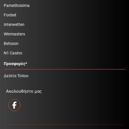
PameStoixima
Fonbet
Interwetten
Winmasters
Betsson
N1 Casino
Προσφορές*
Δελτία Τύπου
Ακολουθήστε μας