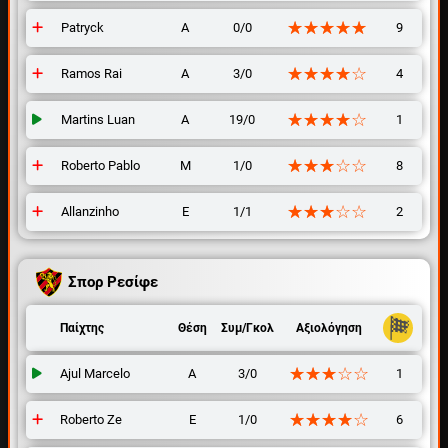
☆☆☆☆☆
★★★★★
Patryck
Α
0/0
9
☆☆☆☆☆
★★★★★
Ramos Rai
Α
3/0
4
☆☆☆☆☆
★★★★★
Martins Luan
Α
19/0
1
☆☆☆☆☆
★★★★★
Roberto Pablo
Μ
1/0
8
☆☆☆☆☆
★★★★★
Allanzinho
Ε
1/1
2
Σπορ Ρεσίφε
Παίχτης
Θέση
Συμ/Γκολ
Αξιολόγηση
☆☆☆☆☆
★★★★★
Ajul Marcelo
Α
3/0
1
☆☆☆☆☆
★★★★★
Roberto Ze
Ε
1/0
6