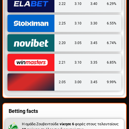
ΕΓΚΡΙΣΗ ΑΠΟ BETPICKS ΕΓΚΡΙΣΗ ΑΠΟ BETPICKS
2.22
3.10
3.40
6.29%
Βρέθηκε στοιχηματική με:
2.25
3.10
3.30
6.55%
2.20
3.05
3.45
6.74%
Εύκολη εγγραφή
2.21
3.10
3.35
6.85%
Άμεση ταυτοποίηση
Γρήγορες αναλήψεις
2.05
3.00
3.45
9.99%
↪ΠΑΙΞΕ ΝΟΜΙΜΑ
ΕΕΕΠ | 21+ | ΠΑΙΞΕ ΥΠΕΥΘΥΝΑ
Betting facts
Η ομάδα Ζουβεντούδε
νίκησε 6
φορές στους τελευταίους