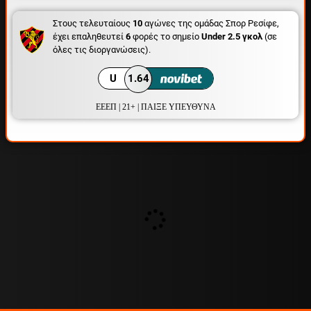
Στους τελευταίους
10
αγώνες της ομάδας Σπορ Ρεσίφε,
έχει επαληθευτεί
6
φορές το σημείο
Under 2.5 γκολ
(σε
όλες τις διοργανώσεις).
U
1.64
ΕΕΕΠ | 21+ | ΠΑΙΞΕ ΥΠΕΥΘΥΝΑ