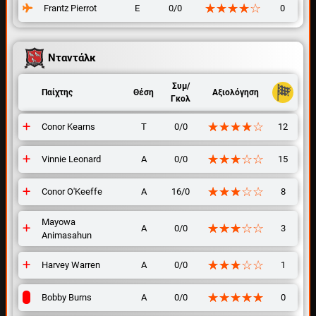
☆☆☆☆☆
★★★★★
Frantz Pierrot
Ε
0/0
0
Νταντάλκ
Συμ/
Παίχτης
Θέση
Αξιολόγηση
Γκολ
☆☆☆☆☆
★★★★★
Conor Kearns
Τ
0/0
12
☆☆☆☆☆
★★★★★
Vinnie Leonard
Α
0/0
15
☆☆☆☆☆
★★★★★
Conor O'Keeffe
Α
16/0
8
Mayowa
☆☆☆☆☆
★★★★★
Α
0/0
3
Animasahun
☆☆☆☆☆
★★★★★
Harvey Warren
Α
0/0
1
☆☆☆☆☆
★★★★★
Bobby Burns
Α
0/0
0