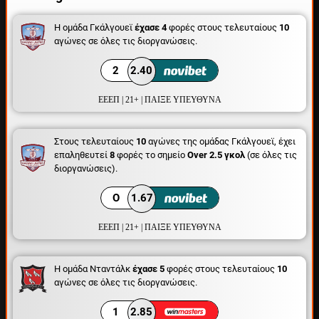
Η ομάδα Γκάλγουεϊ
έχασε 4
φορές στους τελευταίους
10
αγώνες σε όλες τις διοργανώσεις.
2
2.40
ΕΕΕΠ | 21+ | ΠΑΙΞΕ ΥΠΕΥΘΥΝΑ
Στους τελευταίους
10
αγώνες της ομάδας Γκάλγουεϊ, έχει
επαληθευτεί
8
φορές το σημείο
Over 2.5 γκολ
(σε όλες τις
διοργανώσεις).
O
1.67
ΕΕΕΠ | 21+ | ΠΑΙΞΕ ΥΠΕΥΘΥΝΑ
Η ομάδα Νταντάλκ
έχασε 5
φορές στους τελευταίους
10
αγώνες σε όλες τις διοργανώσεις.
1
2.85