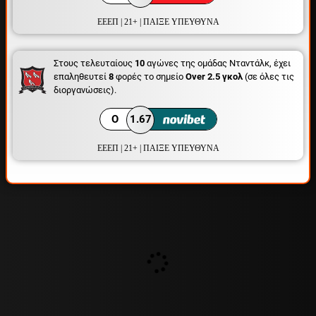
ΕΕΕΠ | 21+ | ΠΑΙΞΕ ΥΠΕΥΘΥΝΑ
Στους τελευταίους
10
αγώνες της ομάδας Νταντάλκ, έχει
επαληθευτεί
8
φορές το σημείο
Over 2.5 γκολ
(σε όλες τις
διοργανώσεις).
O
1.67
ΕΕΕΠ | 21+ | ΠΑΙΞΕ ΥΠΕΥΘΥΝΑ