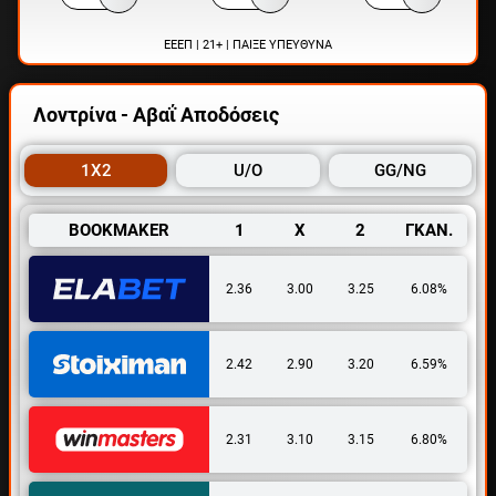
ΕΕΕΠ | 21+ | ΠΑΙΞΕ ΥΠΕΥΘΥΝΑ
Λοντρίνα - Αβαΐ Αποδόσεις
ΕΓΚΡΙΣΗ ΑΠΟ BETPICKS ΕΓΚΡΙΣΗ ΑΠΟ BETPICKS
Βρέθηκε στοιχηματική με:
1X2
U/O
GG/NG
BOOKMAKER
1
X
2
ΓΚΑΝ.
2.36
3.00
3.25
6.08%
Εύκολη εγγραφή
2.42
2.90
3.20
6.59%
Άμεση ταυτοποίηση
Γρήγορες αναλήψεις
2.31
3.10
3.15
6.80%
↪ΠΑΙΞΕ ΝΟΜΙΜΑ