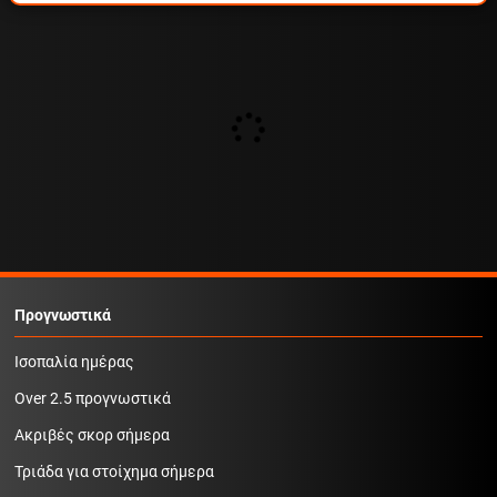
Προγνωστικά
Ισοπαλία ημέρας
Over 2.5 προγνωστικά
Ακριβές σκορ σήμερα
Τριάδα για στοίχημα σήμερα