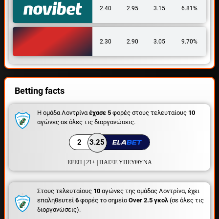
ΕΕΕΠ | 21+ | ΠΑΙΞΕ ΥΠΕΥΘΥΝΑ
2.40
2.95
3.15
6.81%
2.30
2.90
3.05
9.70%
Betting facts
Η ομάδα Λοντρίνα
έχασε 5
φορές στους τελευταίους
10
αγώνες σε όλες τις διοργανώσεις.
2
3.25
ΕΕΕΠ | 21+ | ΠΑΙΞΕ ΥΠΕΥΘΥΝΑ
Στους τελευταίους
10
αγώνες της ομάδας Λοντρίνα, έχει
επαληθευτεί
6
φορές το σημείο
Over 2.5 γκολ
(σε όλες τις
διοργανώσεις).