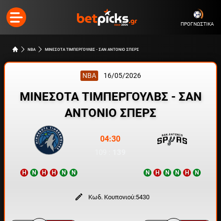
ΠΡΟΓΝΩΣΤΙΚΑ
NBA
ΜΙΝΕΣΟΤΑ ΤΙΜΠΕΡΓΟΥΛΒΣ - ΣΑΝ ΑΝΤΟΝΙΟ ΣΠΕΡΣ
NBA
16/05/2026
ΜΙΝΕΣΟΤΑ ΤΙΜΠΕΡΓΟΥΛΒΣ - ΣΑΝ
ΑΝΤΟΝΙΟ ΣΠΕΡΣ
04:30
109
:
139
Η
Ν
Η
Η
Ν
Ν
Ν
Η
Ν
Ν
Η
Ν
Κωδ. Κουπονιού:
5430