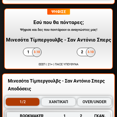
ΨΗΦΙΣΕ
Εσύ που θα πόνταρες;
Ψήφισε και δες που ποντάρουν οι αναγνώστες μας!
Μινεσότα Τίμπεργουλβς - Σαν Αντόνιο Σπερς
1
2
3.10
3.10
ΕΕΕΠ | 21+ | ΠΑΙΞΕ ΥΠΕΥΘΥΝΑ
Μινεσότα Τίμπεργουλβς - Σαν Αντόνιο Σπερς
Αποδόσεις
1/2
ΧΑΝΤΙΚΑΠ
OVER/UNDER
BOOKMAKER
1
2
ΓΚΑΝ.