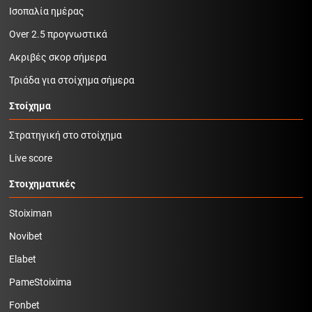
Ισοπαλία ημέρας
Over 2.5 προγνωστικά
Ακριβές σκορ σήμερα
Τριάδα για στοίχημα σήμερα
Στοίχημα
Στρατηγική στο στοίχημα
Live score
Στοιχηματικές
Stoiximan
Novibet
Elabet
PameStoixima
Fonbet