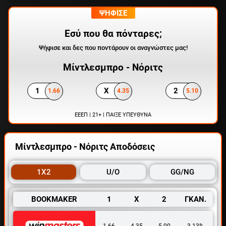
ΕΓΚΡΙΣΗ ΑΠΟ BETPICKS ΕΓΚΡΙΣΗ ΑΠΟ BETPICKS
ΨΗΦΙΣΕ
Εσύ που θα πόνταρες;
Ψήφισε και δες που ποντάρουν οι αναγνώστες μας!
Μίντλεσμπρο - Νόριτς
Εύκολη εγγραφή
1
X
2
1.66
4.35
5.10
Άμεση ταυτοποίηση
Γρήγορες αναλήψεις
ΕΕΕΠ | 21+ | ΠΑΙΞΕ ΥΠΕΥΘΥΝΑ
↪ΠΑΙΞΕ ΝΟΜΙΜΑ
Μίντλεσμπρο - Νόριτς Αποδόσεις
ΕΕΕΠ | 21+ | ΠΑΙΞΕ ΥΠΕΥΘΥΝΑ
1X2
U/O
GG/NG
BOOKMAKER
1
X
2
ΓΚΑΝ.