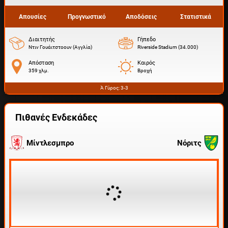
Απουσίες
Προγνωστικό
Αποδόσεις
Στατιστικά
Διαιτητής
Γήπεδο
Ντιν Γουάιτστοουν (Αγγλία)
Riverside Stadium (34.000)
Απόσταση
Καιρός
359 χλμ.
Βροχή
Ά Γύρος: 3-3
Πιθανές Ενδεκάδες
Μίντλεσμπρο
Νόριτς