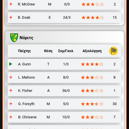
☆☆☆☆☆
★★★★★
R. McGree
Μ
0/0
2
☆☆☆☆☆
★★★★★
B. Doak
Ε
24/3
15
ΕΓΚΡΙΣΗ ΑΠΟ BETPICKS ΕΓΚΡΙΣΗ ΑΠΟ BETPICKS
Νόριτς
Παίχτης
Θέση
Συμ/Γκολ
Αξιολόγηση
☆☆☆☆☆
★★★★★
A. Gunn
Τ
1/0
2
☆☆☆☆☆
★★★★★
L. Mahovo
Α
8/0
8
☆☆☆☆☆
★★★★★
K. Fisher
Α
36/0
1
☆☆☆☆☆
★★★★★
G. Forsyth
Μ
5/0
30
☆☆☆☆☆
★★★★★
B. Chrisene
Μ
10/0
7