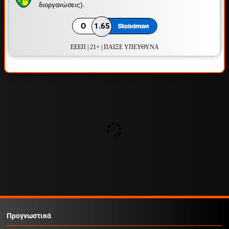
διοργανώσεις).
O
1.65
ΕΕΕΠ | 21+ | ΠΑΙΞΕ ΥΠΕΥΘΥΝΑ
Προγνωστικά