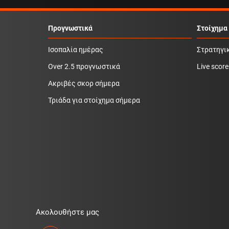
Προγνωστικά
Στοίχημα
Ισοπαλία ημέρας
Στρατηγι
Over 2.5 προγνωστικά
Live score
Ακριβές σκορ σήμερα
Τριάδα για στοίχημα σήμερα
Ακολουθήστε μας