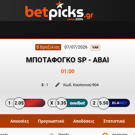
Β Βραζιλίας
07/07/2026
VAR
ΜΠΟΤΑΦΟΓΚΟ SP - ΑΒΑΙ
01:00
3
:
1
Κωδ. Κουπονιού:
904
1
2.05
X
3.35
2
5.50
Απουσίες
Προγνωστικό
Αποδόσεις
Στατιστικά
τητής
Γήπεδο
Απόσταση