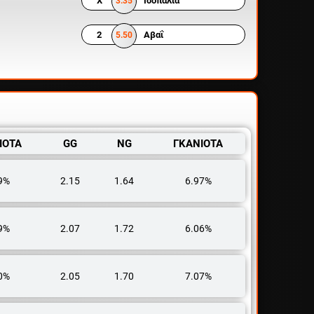
X
Ισοπαλία
3.35
2
Αβαΐ
5.50
ΙΟΤΑ
GG
NG
ΓΚΑΝΙΟΤΑ
9%
2.15
1.64
6.97%
9%
2.07
1.72
6.06%
0%
2.05
1.70
7.07%