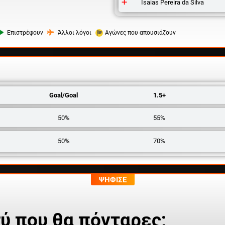
Isaias Pereira da Silva
Επιστρέφουν
Άλλοι λόγοι
Αγώνες που απουσιάζουν
Goal/Goal
1.5+
50%
55%
50%
70%
ΨΗΦΙΣΕ
ύ που θα πόνταρες;