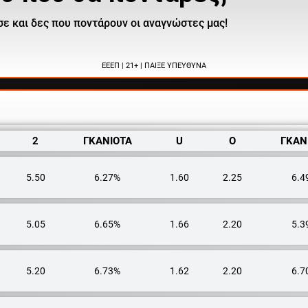
ε και δες που ποντάρουν οι αναγνώστες μας!
ΕΕΕΠ | 21+ | ΠΑΙΞΕ ΥΠΕΥΘΥΝΑ
2
ΓΚΑΝΙΟΤΑ
U
O
ΓΚΑΝ
5.50
6.27%
1.60
2.25
6.4
5.05
6.65%
1.66
2.20
5.3
5.20
6.73%
1.62
2.20
6.7