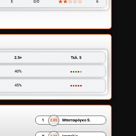
☆☆☆☆☆
★★★★★
Ε
0/0
6
2.5+
Τελ. 5
40%
45%
1
Μποταφόγκο S.
2.05