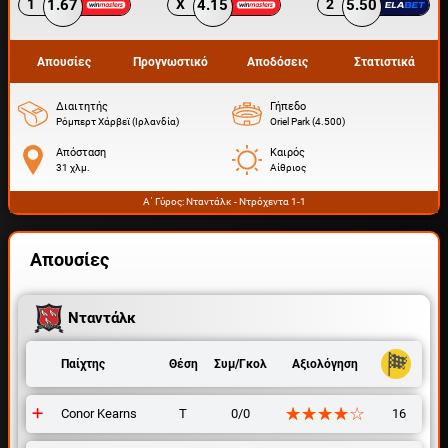
1
1.67
X
4.15
2
5.50
Απουσίες
Προγνωστικό
Αποδόσεις
Στατιστικά
Διαιτητής
Γήπεδο
Ρόμπερτ Χάρβεϊ (Ιρλανδία)
Oriel Park (4.500)
Απόσταση
Καιρός
31 χλμ.
Αίθριος
Α΄ Γύρος:
Νταντάλκ - Ντρόχεντα 1-1
Απουσίες
Νταντάλκ
Παίχτης
Θέση
Συμ/Γκολ
Αξιολόγηση
☆☆☆☆☆
★★★★★
Conor Kearns
Τ
0/0
16