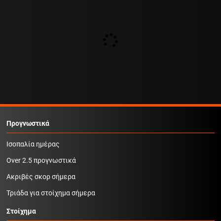
Προγνωστικά
Ισοπαλία ημέρας
Over 2.5 προγνωστικά
Ακριβές σκορ σήμερα
Τριάδα για στοίχημα σήμερα
Στοίχημα