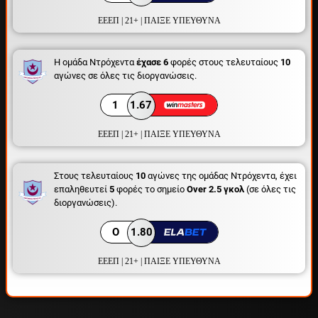
ΕΕΕΠ | 21+ | ΠΑΙΞΕ ΥΠΕΥΘΥΝΑ
Η ομάδα Ντρόχεντα
έχασε 6
φορές στους τελευταίους
10
αγώνες σε όλες τις διοργανώσεις.
1
1.67
ΕΕΕΠ | 21+ | ΠΑΙΞΕ ΥΠΕΥΘΥΝΑ
Στους τελευταίους
10
αγώνες της ομάδας Ντρόχεντα, έχει
επαληθευτεί
5
φορές το σημείο
Over 2.5 γκολ
(σε όλες τις
διοργανώσεις).
O
1.80
ΕΕΕΠ | 21+ | ΠΑΙΞΕ ΥΠΕΥΘΥΝΑ