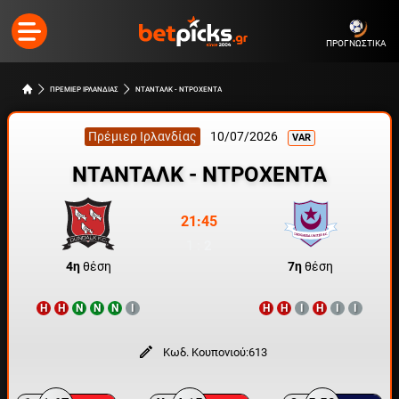
ΠΡΟΓΝΩΣΤΙΚΑ
ΠΡΕΜΙΕΡ ΙΡΛΑΝΔΙΑΣ
ΝΤΑΝΤΑΛΚ - ΝΤΡΟΧΕΝΤΑ
Πρέμιερ Ιρλανδίας
10/07/2026
VAR
ΝΤΑΝΤΑΛΚ - ΝΤΡΟΧΕΝΤΑ
21:45
1
:
2
4η
θέση
7η
θέση
Η
Η
Ν
Ν
Ν
Ι
Η
Η
Ι
Η
Ι
Ι
Κωδ. Κουπονιού:
613