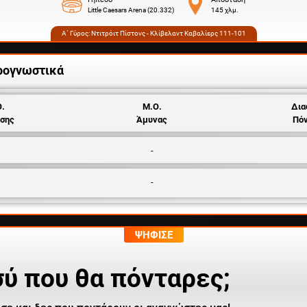
Little Caesars Arena (20.332)
145 χλμ.
Α΄ Γύρος:
Ντιτρόιτ Πίστονς - Κλίβελαντ Καβαλίερς 111-101
ρογνωστικά
Ο.
Μ.Ο.
Δια
εσης
Άμυνας
Πό
-
-
ΨΗΦΙΣΕ
σύ που θα πόνταρες;