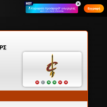
🔝Κορυφαία προσφορά* γνωριμίας
Εγγραφή
ΕΕΕΠ | 21+ | ΠΑΙΞΕ ΥΠΕΥΘΥΝΑ
ΕΡΣ
Η
Ι
Ν
Ν
Η
Η