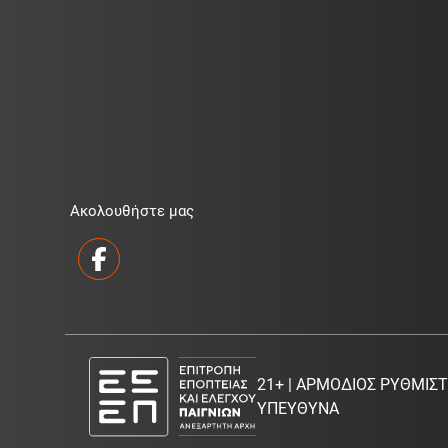
Ακολουθήστε μας
21+ | ΑΡΜΟΔΙΟΣ ΡΥΘΜΙΣΤ
ΥΠΕΥΘΥΝΑ