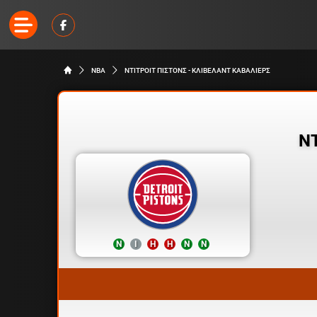
NBA
ΝΤΙΤΡΟΙΤ ΠΙΣΤΟΝΣ - ΚΛΙΒΕΛΑΝΤ ΚΑΒΑΛΙΕΡΣ
ΝΤ
Ν
Ι
Η
Η
Ν
Ν