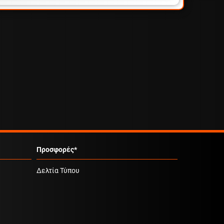
Προσφορές*
Δελτία Τύπου