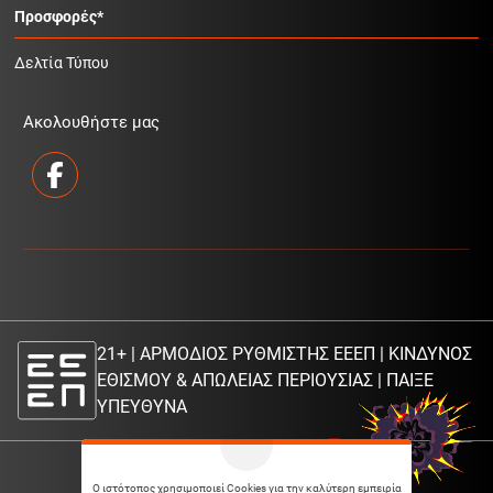
Προσφορές*
Δελτία Τύπου
Ακολουθήστε μας
21+ | ΑΡΜΟΔΙΟΣ ΡΥΘΜΙΣΤΗΣ ΕΕΕΠ | ΚΙΝΔΥΝΟΣ
ΕΘΙΣΜΟΥ & ΑΠΩΛΕΙΑΣ ΠΕΡΙΟΥΣΙΑΣ |
ΠΑΙΞΕ
ΥΠΕΥΘΥΝΑ
21+
Ο ιστότοπος χρησιμοποιεί Cookies για την καλύτερη εμπειρία