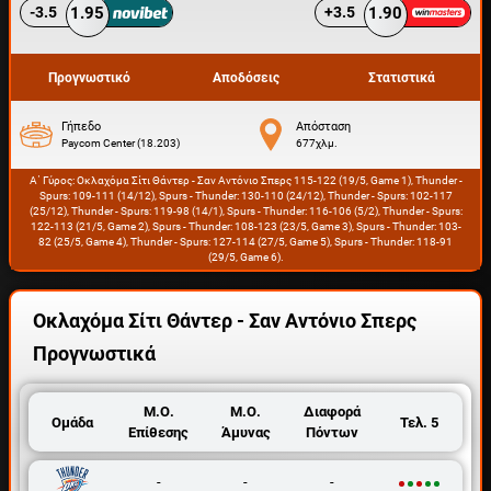
-3.5
1.95
+3.5
1.90
Προγνωστικό
Αποδόσεις
Στατιστικά
Γήπεδο
Απόσταση
Paycom Center (18.203)
677χλμ.
Α΄ Γύρος:
Οκλαχόμα Σίτι Θάντερ - Σαν Αντόνιο Σπερς 115-122 (19/5, Game 1),
Thunder -
Spurs: 109-111 (14/12), Spurs - Thunder: 130-110 (24/12), Thunder - Spurs: 102-117
(25/12), Thunder - Spurs: 119-98 (14/1), Spurs - Thunder: 116-106 (5/2), Thunder - Spurs:
122-113 (21/5, Game 2), Spurs - Thunder: 108-123 (23/5, Game 3), Spurs - Thunder: 103-
82 (25/5, Game 4), Thunder - Spurs: 127-114 (27/5, Game 5), Spurs - Thunder: 118-91
(29/5, Game 6).
Οκλαχόμα Σίτι Θάντερ - Σαν Αντόνιο Σπερς
Προγνωστικά
Μ.Ο.
Μ.Ο.
Διαφορά
Ομάδα
Τελ. 5
Επίθεσης
Άμυνας
Πόντων
-
-
-