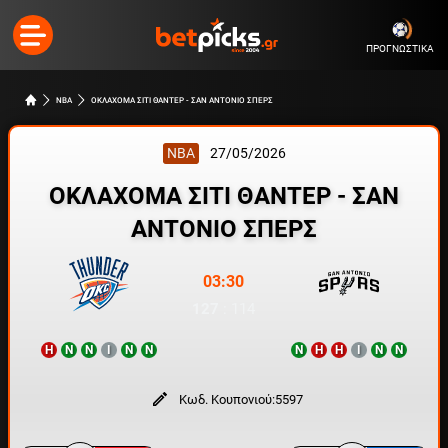
ΠΡΟΓΝΩΣΤΙΚΑ
NBA
ΟΚΛΑΧΟΜΑ ΣΙΤΙ ΘΑΝΤΕΡ - ΣΑΝ ΑΝΤΟΝΙΟ ΣΠΕΡΣ
NBA
27/05/2026
ΟΚΛΑΧΟΜΑ ΣΙΤΙ ΘΑΝΤΕΡ - ΣΑΝ
ΑΝΤΟΝΙΟ ΣΠΕΡΣ
03:30
127
:
114
Η
Ν
Ν
Ι
Ν
Ν
Ν
Η
Η
Ι
Ν
Ν
Κωδ. Κουπονιού:
5597