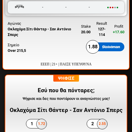
-
-
-
Αγώνας
Result
Stake
Profit
Οκλαχόμα Σίτι Θάντερ - Σαν Αντόνιο
127-
20.00
+17.60
Σπερς
114
Σημείο
1.88
Over 215,5
ΕΕΕΠ | 21+ | ΠΑΙΞΕ ΥΠΕΥΘΥΝΑ
ΨΗΦΙΣΕ
Εσύ που θα πόνταρες;
Ψήφισε και δες που ποντάρουν οι αναγνώστες μας!
Οκλαχόμα Σίτι Θάντερ - Σαν Αντόνιο Σπερς
1
2
1.72
2.55