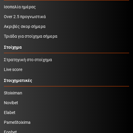
Ισοπαλία ημέρας
Over 2.5 προγνωστικά
Ακριβές σκορ σήμερα
Τριάδα για στοίχημα σήμερα
Στοίχημα
Στρατηγική στο στοίχημα
Live score
Στοιχηματικές
Stoiximan
Novibet
Elabet
PameStoixima
Fonbet