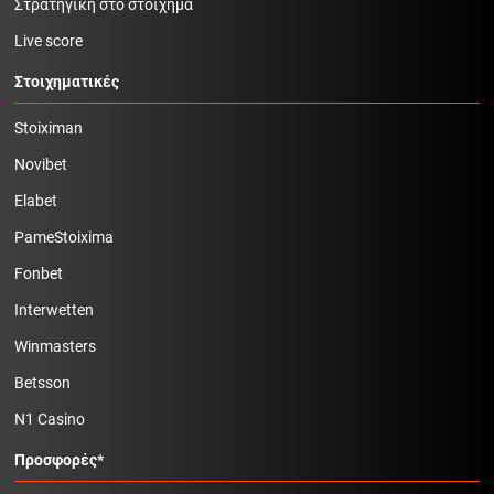
Στρατηγική στο στοίχημα
Live score
Στοιχηματικές
Stoiximan
Novibet
Elabet
PameStoixima
Fonbet
Interwetten
Winmasters
Betsson
N1 Casino
Προσφορές*