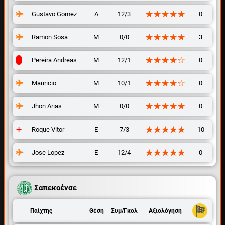
☆☆☆☆☆
★★★★★
Gustavo Gomez
Α
12/3
0
☆☆☆☆☆
★★★★★
Ramon Sosa
Μ
0/0
3
☆☆☆☆☆
★★★★★
Pereira Andreas
Μ
12/1
0
☆☆☆☆☆
★★★★★
Mauricio
Μ
10/1
0
☆☆☆☆☆
★★★★★
Jhon Arias
Μ
0/0
0
☆☆☆☆☆
★★★★★
Roque Vitor
Ε
7/3
10
☆☆☆☆☆
★★★★★
Jose Lopez
Ε
12/4
0
Σαπεκοένσε
Παίχτης
Θέση
Συμ/Γκολ
Αξιολόγηση