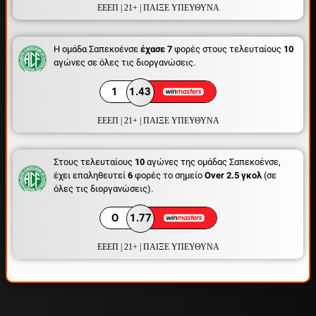
ΕΕΕΠ | 21+ | ΠΑΙΞΕ ΥΠΕΥΘΥΝΑ
Η ομάδα Σαπεκοένσε
έχασε 7
φορές στους τελευταίους
10
αγώνες σε όλες τις διοργανώσεις.
1
1.43
ΕΕΕΠ | 21+ | ΠΑΙΞΕ ΥΠΕΥΘΥΝΑ
Στους τελευταίους
10
αγώνες της ομάδας Σαπεκοένσε,
έχει επαληθευτεί
6
φορές το σημείο
Over 2.5 γκολ
(σε
όλες τις διοργανώσεις).
O
1.77
ΕΕΕΠ | 21+ | ΠΑΙΞΕ ΥΠΕΥΘΥΝΑ