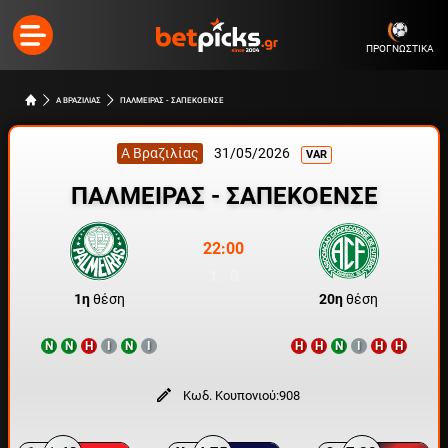
ΠΡΟΓΝΩΣΤΙΚΑ
Α ΒΡΑΖΙΛΙΑΣ
ΠΑΛΜΕΙΡΑΣ - ΣΑΠΕΚΟΕΝΣΕ
Α Βραζιλίας
31/05/2026
VAR
ΠΑΛΜΕΙΡΑΣ - ΣΑΠΕΚΟΕΝΣΕ
22:00
1
:
0
1η
θέση
20η
θέση
Ν
Ν
Η
Ι
Ν
Ι
Η
Η
Ν
Ι
Η
Η
Κωδ. Κουπονιού:
908