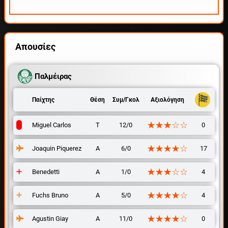
Απουσίες
Παλμέιρας
Παίχτης
Θέση
Συμ/Γκολ
Αξιολόγηση
☆☆☆☆☆
★★★★★
Miguel Carlos
Τ
12/0
0
☆☆☆☆☆
★★★★★
Joaquin Piquerez
Α
6/0
17
☆☆☆☆☆
★★★★★
Benedetti
Α
1/0
4
☆☆☆☆☆
★★★★★
Fuchs Bruno
Α
5/0
4
☆☆☆☆☆
★★★★★
Agustin Giay
Α
11/0
0