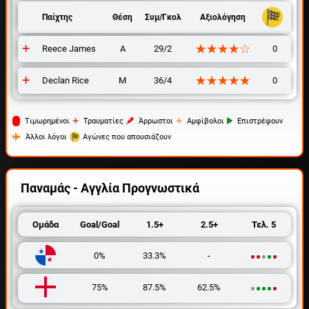
Παίχτης
Θέση
Συμ/Γκολ
Αξιολόγηση
☆☆☆☆☆
★★★★★
Reece James
Α
29/2
0
☆☆☆☆☆
★★★★★
Declan Rice
Μ
36/4
0
ΕΓΚΡΙΣΗ ΑΠΟ BETPICKS ΕΓΚΡΙΣΗ ΑΠΟ BETPICKS
Tιμωρημένοι
Τραυματίες
Άρρωστοι
Αμφίβολοι
Επιστρέφουν
Άλλοι λόγοι
Αγώνες που απουσιάζουν
Παναμάς - Αγγλία
Προγνωστικά
Ομάδα
Goal/Goal
1.5+
2.5+
Τελ. 5
0%
33.3%
-
75%
87.5%
62.5%