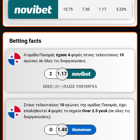
15.75
7.30
1.17
5.23%
Betting facts
Η ομάδα Παναμάς
έχασε 4
φορές στους τελευταίους
10
αγώνες σε όλες τις διοργανώσεις.
2
1.17
ΕΕΕΠ | 21+ | ΠΑΙΞΕ ΥΠΕΥΘΥΝΑ
Στους τελευταίους
10
αγώνες της ομάδας Παναμάς, έχει
επαληθευτεί
4
φορές το σημείο
Over 2.5 γκολ
(σε όλες τις
διοργανώσεις).
O
1.40