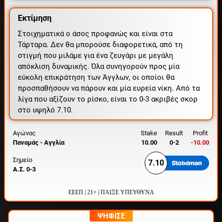
Εκτίμηση
Στοιχηματικά ο άσος προφανώς και είναι στα
Τάρταρα. Δεν θα μπορούσε διαφορετικά, από τη
ΕΓΚΡΙΣΗ ΑΠΟ BETPICKS ΕΓΚΡΙΣΗ ΑΠΟ BETPICKS
στιγμή που μιλάμε για ένα ζευγάρι με μεγάλη
Βρέθηκε στοιχηματική με:
απόκλιση δυναμικής. Όλα συνηγορούν προς μία
εύκολη επικράτηση των Άγγλων, οι οποίοι θα
προσπαθήσουν να πάρουν και μία ευρεία νίκη. Από τα
λίγα που αξίζουν το ρίσκο, είναι το 0-3 ακριβές σκορ
στο υψηλό 7.10.
Αγώνας
Stake
Result
Profit
Παναμάς - Αγγλία
10.00
0-2
-10.00
Εύκολη εγγραφή
Σημείο
Άμεση ταυτοποίηση
7.10
Α.Σ. 0-3
Γρήγορες αναλήψεις
ΕΕΕΠ | 21+ | ΠΑΙΞΕ ΥΠΕΥΘΥΝΑ
↪ΠΑΙΞΕ ΝΟΜΙΜΑ
ΕΕΕΠ | 21+ | ΠΑΙΞΕ ΥΠΕΥΘΥΝΑ
ΨΗΦΙΣΕ