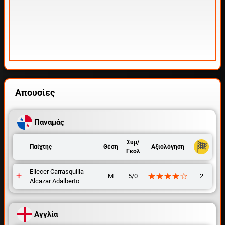
Απουσίες
ΕΓΚΡΙΣΗ ΑΠΟ BETPICKS ΕΓΚΡΙΣΗ ΑΠΟ BETPICKS
Παναμάς
Συμ/
Παίχτης
Θέση
Αξιολόγηση
Γκολ
Eliecer Carrasquilla
☆☆☆☆☆
★★★★★
Μ
5/0
2
Alcazar Adalberto
Αγγλία