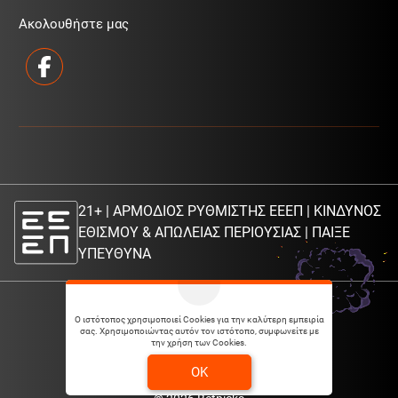
Ακολουθήστε μας
21+ | ΑΡΜΟΔΙΟΣ ΡΥΘΜΙΣΤΗΣ ΕΕΕΠ | ΚΙΝΔΥΝΟΣ
ΕΘΙΣΜΟΥ & ΑΠΩΛΕΙΑΣ ΠΕΡΙΟΥΣΙΑΣ |
ΠΑΙΞΕ
ΥΠΕΥΘΥΝΑ
21+
Ο ιστότοπος χρησιμοποιεί Cookies για την καλύτερη εμπειρία
σας. Χρησιμοποιώντας αυτόν τον ιστότοπο, συμφωνείτε με
την χρήση των Cookies.
OK