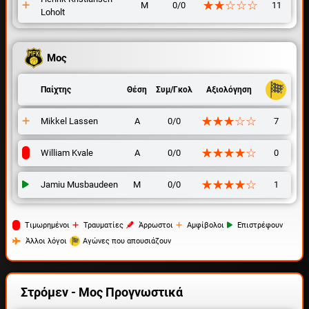
☆☆☆☆☆
★★★★★
Μ
0/0
11
Loholt
Μος
Παίχτης
Θέση
Συμ/Γκολ
Αξιολόγηση
☆☆☆☆☆
★★★★★
Mikkel Lassen
Α
0/0
7
☆☆☆☆☆
★★★★★
William Kvale
Α
0/0
0
☆☆☆☆☆
★★★★★
Jamiu Musbaudeen
Μ
0/0
1
Tιμωρημένοι
Τραυματίες
Άρρωστοι
Αμφίβολοι
Επιστρέφουν
Άλλοι λόγοι
Αγώνες που απουσιάζουν
Στρόμεν - Μος
Προγνωστικά