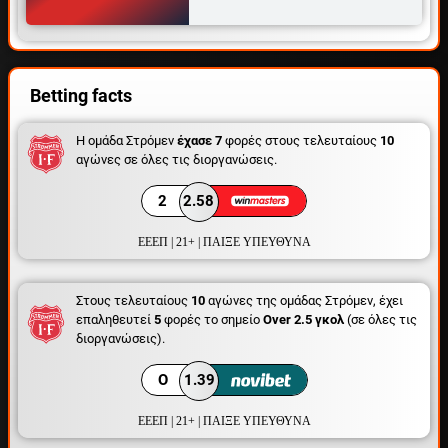
ΕΓΚΡΙΣΗ ΑΠΟ BETPICKS ΕΓΚΡΙΣΗ ΑΠΟ BETPICKS
Εύκολη εγγραφή
Άμεση ταυτοποίηση
Betting facts
Γρήγορες αναλήψεις
Η ομάδα Στρόμεν
έχασε 7
φορές στους τελευταίους
10
↪ΠΑΙΞΕ ΝΟΜΙΜΑ
αγώνες σε όλες τις διοργανώσεις.
ΕΕΕΠ | 21+ | ΠΑΙΞΕ ΥΠΕΥΘΥΝΑ
2
2.58
ΕΕΕΠ | 21+ | ΠΑΙΞΕ ΥΠΕΥΘΥΝΑ
Στους τελευταίους
10
αγώνες της ομάδας Στρόμεν, έχει
επαληθευτεί
5
φορές το σημείο
Over 2.5 γκολ
(σε όλες τις
διοργανώσεις).
O
1.39
ΕΕΕΠ | 21+ | ΠΑΙΞΕ ΥΠΕΥΘΥΝΑ