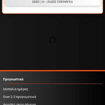
ΕΕΕΠ | 21+ | ΠΑΙΞΕ ΥΠΕΥΘΥΝΑ
Προγνωστικά
Ισοπαλία ημέρας
Over 2.5 προγνωστικά
Ακριβές σκορ σήμερα