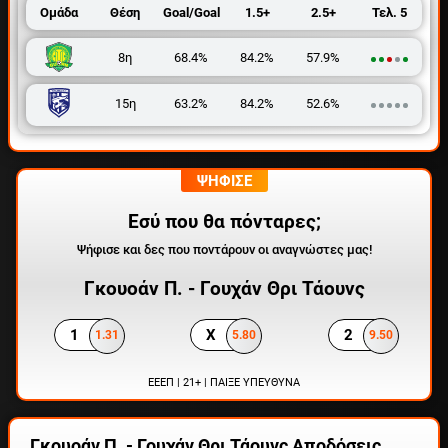
ΕΓΚΡΙΣΗ ΑΠΟ BETPICKS ΕΓΚΡΙΣΗ ΑΠΟ BETPICKS
Ομάδα
Θέση
Goal/Goal
1.5+
2.5+
Τελ. 5
8η
68.4%
84.2%
57.9%
15η
63.2%
84.2%
52.6%
ΨΗΦΙΣΕ
Εσύ που θα πόνταρες;
Ψήφισε και δες που ποντάρουν οι αναγνώστες μας!
Γκουοάν Π. - Γουχάν Θρι Τάουνς
1
X
2
1.31
5.80
9.50
ΕΕΕΠ | 21+ | ΠΑΙΞΕ ΥΠΕΥΘΥΝΑ
Γκουοάν Π. - Γουχάν Θρι Τάουνς Αποδόσεις