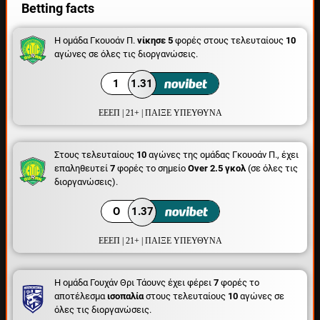
Betting facts
Εύκολη εγγραφή
Άμεση ταυτοποίηση
Η ομάδα Γκουοάν Π.
νίκησε 5
φορές στους τελευταίους
10
Γρήγορες αναλήψεις
αγώνες σε όλες τις διοργανώσεις.
1
1.31
↪ΠΑΙΞΕ ΝΟΜΙΜΑ
ΕΕΕΠ | 21+ | ΠΑΙΞΕ ΥΠΕΥΘΥΝΑ
ΕΕΕΠ | 21+ | ΠΑΙΞΕ ΥΠΕΥΘΥΝΑ
Στους τελευταίους
10
αγώνες της ομάδας Γκουοάν Π., έχει
επαληθευτεί
7
φορές το σημείο
Over 2.5 γκολ
(σε όλες τις
διοργανώσεις).
O
1.37
ΕΕΕΠ | 21+ | ΠΑΙΞΕ ΥΠΕΥΘΥΝΑ
Η ομάδα Γουχάν Θρι Τάουνς έχει φέρει
7
φορές το
αποτέλεσμα
ισοπαλία
στους τελευταίους
10
αγώνες σε
όλες τις διοργανώσεις.