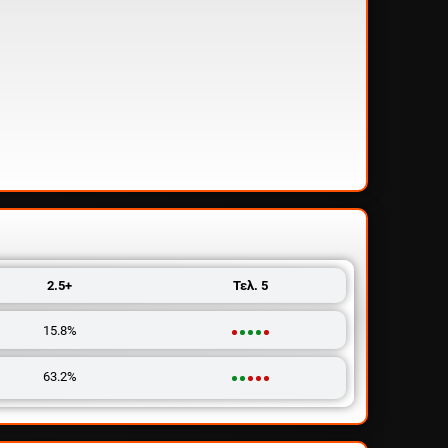
2.5+
Τελ. 5
15.8%
63.2%