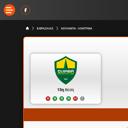
Β ΒΡΑΖΙΛΙΑΣ
ΚΟΥΙΑΜΠΑ - ΛΟΝΤΡΙΝΑ
15η
θέση
Η
Ν
Ν
Ν
Η
Ι