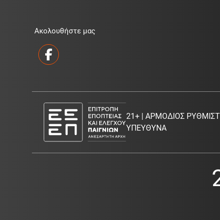
Ακολουθήστε μας
21+ | ΑΡΜΟΔΙΟΣ ΡΥΘΜΙΣΤ
ΥΠΕΥΘΥΝΑ