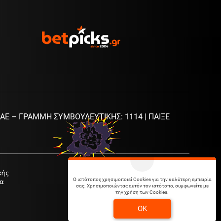
ΕΓΚ
κε στοιχηματική με:
ολη εγγραφή
ΑΕ – ΓΡΑΜΜΗ ΣΥΜΒΟΥΛΕΥΤΙΚΗΣ: 1114 |
ΠΑΙΞΕ
η ταυτοποίηση
ορες αναλήψεις
ΕΓΚΡΙΣΗ ΑΠΟ BETPICKS ΕΓΚΡΙΣΗ ΑΠΟ BETPICKS
↪ΠΑΙΞΕ ΝΟΜΙΜΑ
Ο ιστότοπος χρησιμοποιεί Cookies για την καλύτερη εμπειρία
σας. Χρησιμοποιώντας αυτόν τον ιστότοπο, συμφωνείτε με
+ | ΠΑΙΞΕ ΥΠΕΥΘΥΝΑ
την χρήση των Cookies.
OK