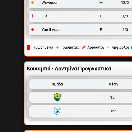
Weverson
Μ
13/0
Eliel
Ε
1/0
Yamil Asad
Ε
4/0
Tιμωρημένοι
Τραυματίες
Άρρωστοι
Αμφίβολοι
Κουιαμπά - Λοντρίνα
Προγνωστικά
Ομάδα
Θέση
15η
16η