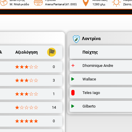
Μ. Ντελγκάδο
Arena Pantanal (41.000)
1280 χλμ.
Ζέστη
Λοντρίνα
λ
Αξιολόγηση
Παίχτης
Dhominique Andre
☆☆☆☆☆
★★★★★
0
Wallace
☆☆☆☆☆
★★★★★
3
Teles Iago
☆☆☆☆☆
★★★★★
1
Gilberto
☆☆☆☆☆
★★★★★
14
☆☆☆☆☆
★★★★★
0