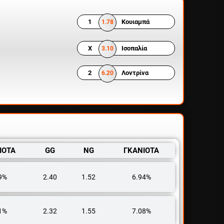
1
Κουιαμπά
1.78
X
Ισοπαλία
3.10
2
Λοντρίνα
6.20
ΙΟΤΑ
GG
NG
ΓΚΑΝΙΟΤΑ
9%
2.40
1.52
6.94%
1%
2.32
1.55
7.08%