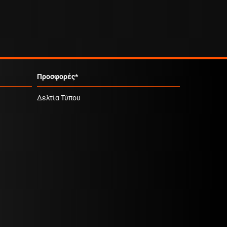
Προσφορές*
Δελτία Τύπου