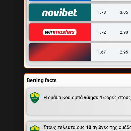
1.78
3.05
1.72
2.98
1.67
2.95
Betting facts
Η ομάδα Κουιαμπά
νίκησε 4
φορές στους
Στους τελευταίους
10
αγώνες της ομάδα