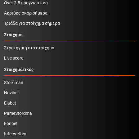
Over 2.5 προγνωστικά
Ακριβές σκορ σήμερα
Τριάδα για στοίχημα σήμερα
Στοίχημα
Στρατηγική στο στοίχημα
Live score
Στοιχηματικές
Stoiximan
Novibet
Elabet
PameStoixima
Fonbet
Interwetten