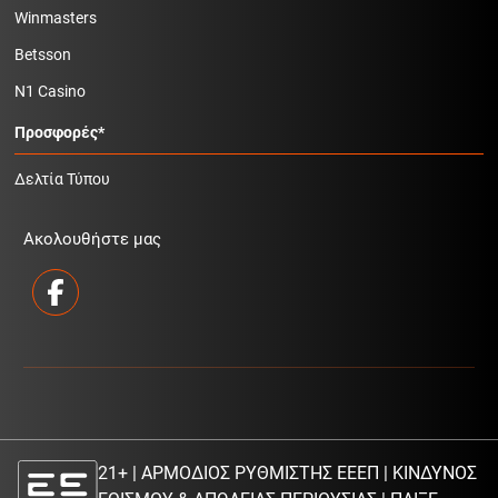
Winmasters
Betsson
N1 Casino
Προσφορές*
Δελτία Τύπου
Ακολουθήστε μας
21+ | ΑΡΜΟΔΙΟΣ ΡΥΘΜΙΣΤΗΣ ΕΕΕΠ | ΚΙΝΔΥΝΟΣ