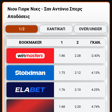
Νιου Γιορκ Νικς - Σαν Αντόνιο Σπερς
Αποδόσεις
1/2
ΧΑΝΤΙΚΑΠ
OVER/UNDER
BOOKMAKER
1
2
ΓΚΑΝ.
1.86
2.28
-2.43%
1.75
2.12
4.13%
1.76
2.10
4.25%
1.68
2.20
4.74%