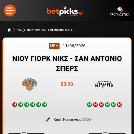
ΠΡΟΓΝΩΣΤΙΚΑ
NBA
ΝΙΟΥ ΓΙΟΡΚ ΝΙΚΣ - ΣΑΝ ΑΝΤΟΝΙΟ ΣΠΕΡΣ
NBA
11/06/2026
ΝΙΟΥ ΓΙΟΡΚ ΝΙΚΣ - ΣΑΝ ΑΝΤΟΝΙΟ
ΣΠΕΡΣ
03:30
107
:
106
Η
Ν
Ν
Ν
Ν
Ν
Ν
Η
Η
Ν
Ν
Η
Κωδ. Κουπονιού:
5000